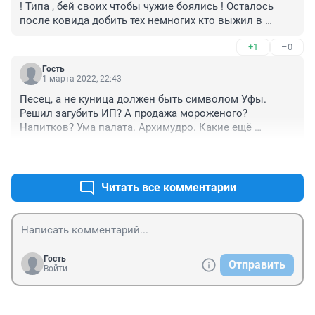
! Типа , бей своих чтобы чужие боялись ! Осталось 
после ковида добить тех немногих кто выжил в 
бизнесе. Умно ( сарказм) !
+1
–0
Гость
1 марта 2022, 22:43
Песец, а не куница должен быть символом Уфы. 
Решил загубить ИП? А продажа мороженого? 
Напитков? Ума палата. Архимудро. Какие ещë 
ругательства нужны этому распоряжению?
+1
–0
Читать все комментарии
Гость
Отправить
Войти