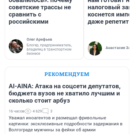
обвалилось»: почему
нам готовит н
советские трассы не
налоговый зако
сравнить с
коснется импор
российскими
даже репетито
Олег Арефьев
Блогер, предприниматель,
Анастасия Зав
владелец в транспортном
бизнесе
РЕКОМЕНДУЕМ
AI-AINA: Атака на соцсети депутатов,
бюджета вузов не хватило лучшим и
сколько стоит арбуз
16 часов
4 629
3
Уважал иноагентов и размещал фривольные
картинки: эксклюзивные подробности задержания в
Волгограде мужчины за фейки об армии