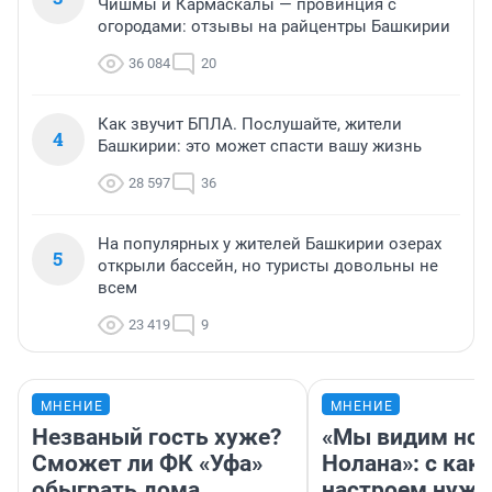
Чишмы и Кармаскалы — провинция с
огородами: отзывы на райцентры Башкирии
36 084
20
Как звучит БПЛА. Послушайте, жители
4
Башкирии: это может спасти вашу жизнь
28 597
36
На популярных у жителей Башкирии озерах
5
открыли бассейн, но туристы довольны не
всем
23 419
9
МНЕНИЕ
МНЕНИЕ
Незваный гость хуже?
«Мы видим нов
Сможет ли ФК «Уфа»
Нолана»: с как
обыграть дома
настроем нужн