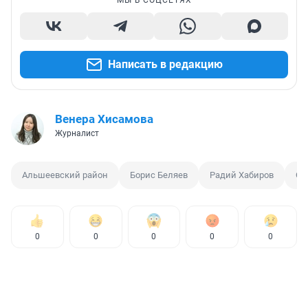
МЫ В СОЦСЕТЯХ
Написать в редакцию
Венера Хисамова
Журналист
Альшеевский район
Борис Беляев
Радий Хабиров
От
0
0
0
0
0