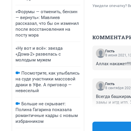
Увидели опечатку? В
«Форумы — отменить, бензин
— вернуть»: Мавлиев
рассказал, что бы он изменил
после восстановления на
посту мэра
КОММЕНТАР
«Ну вот и всё»: звезда
Гость
«Дома-2» развелась с
8 июня 2021, 1
молодым мужем
Аллах накажет!!
Посмотрите, как улыбались
на суде участники массовой
Гость
драки в Уфе. А приговор —
8 сентября 202
невеселый
Всегда башкирам
замы и итд итп.
Больше не скрывает:
Полина Гагарина показала
романтичные кадры с новым
избранником