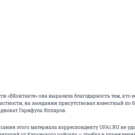
ти «ВКонтакте» она выразила благодарность тем, кто 
астности, на заседании присутствовал известный по б
двокат Гарифула Яппаров.
сания этого материала корреспонденту UFA1.RU не уд
нтарий от Кировского райсуда — трубку в учреждени