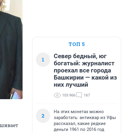
ТОП 5
Север бедный, юг
1
богатый: журналист
проехал все города
Башкирии — какой из
них лучший
103 966
167
На этих монетах можно
2
заработать: антиквар из Уфы
рассказал, какие редкие
ашивает
деньги 1961 по 2016 год