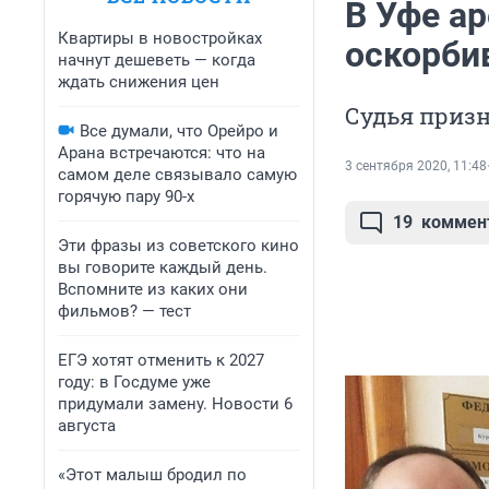
В Уфе ар
Квартиры в новостройках
оскорби
начнут дешеветь — когда
ждать снижения цен
Судья приз
Все думали, что Орейро и
Арана встречаются: что на
3 сентября 2020, 11:48
самом деле связывало самую
горячую пару 90-х
19
коммен
Эти фразы из советского кино
вы говорите каждый день.
Вспомните из каких они
фильмов? — тест
ЕГЭ хотят отменить к 2027
году: в Госдуме уже
придумали замену. Новости 6
августа
«Этот малыш бродил по