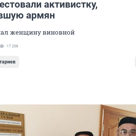
естовали активистку,
вшую армян
нал женщину виновной
17 208
тариев