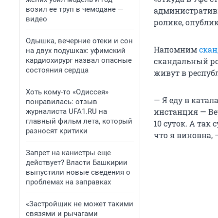
возил ее труп в чемодане —
административно
видео
ролике, опублик
Одышка, вечерние отеки и сон
Напомним
скан
на двух подушках: уфимский
кардиохирург назвал опасные
скандальный ро
состояния сердца
живут в республ
Хоть кому-то «Одиссея»
— Я еду в катал
понравилась: отзыв
инстанция — Ве
журналиста UFA1.RU на
главный фильм лета, который
10 суток. А так
разносят критики
что я виновна, 
Запрет на канистры еще
действует? Власти Башкирии
выпустили новые сведения о
проблемах на заправках
«Застройщик не может такими
связями и рычагами