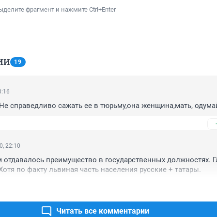
ыделите фрагмент и нажмите Ctrl+Enter
ИИ
19
3:16
!Не справедливо сажать ее в тюрьму,она женщина,мать, одума
0, 22:10
 отдавалось преимущество в государственных должностях. Гл
 Хотя по факту львиная часть населения русские + татары.
Читать все комментарии