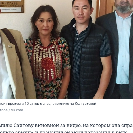
оит провести 10 суток в спецприемнике на Колгуевской
това / Vk.com
милю Саитову виновной за видео, на котором она спр
только армян», и назначил ей меру наказания в виде