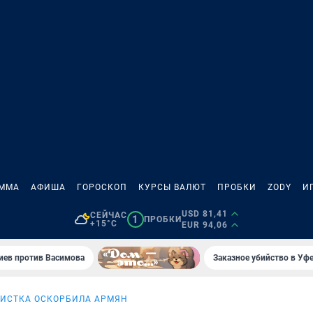
АММА
АФИША
ГОРОСКОП
КУРСЫ ВАЛЮТ
ПРОБКИ
ZODY
И
USD 81,41
СЕЙЧАС
1
ПРОБКИ
+15°C
EUR 94,06
иев против Васимова
Заказное убийство в Уфе
ВИСТКА ОСКОРБИЛА АРМЯН