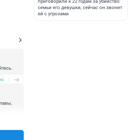
приговорили к 22 годам за убийство
семьи его девушки, сейчас он звонит
ей с угрозами
йтесь.
+0
–0
авы, 
+0
–0