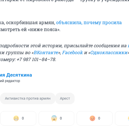
ка, оскорбившая армян,
объяснила, почему просила
смотреть ей «ниже пояса».
 подробности этой истории, присылайте сообщения на
ши группы во «
ВКонтакте
»,
Facebook
и «
Одноклассники
омеру: +7 987 101–84–78.
ия Десяткина
ий редактор
Активистка против армян
Арест
0
0
0