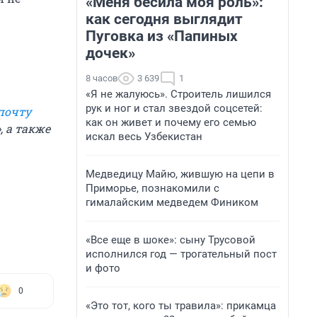
«Меня бесила моя роль»:
как сегодня выглядит
Пуговка из «Папиных
дочек»
8 часов
3 639
1
«Я не жалуюсь». Строитель лишился
рук и ног и стал звездой соцсетей:
почту
как он живет и почему его семью
», а также
искал весь Узбекистан
Медведицу Майю, жившую на цепи в
Приморье, познакомили с
гималайским медведем Фиником
«Все еще в шоке»: сыну Трусовой
исполнился год — трогательный пост
и фото
0
«Это тот, кого ты травила»: прикамца