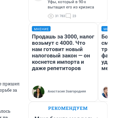
Уфы, который в 90-х
вытащил его из кризиса
31 783
23
МНЕНИЕ
МНЕНИ
Продашь за 3000, налог
Боязн
возьмут с 4000. Что
сможе
нам готовит новый
трене
налоговый закон — он
фавор
коснется импорта и
удерж
даже репетиторов
месте
ее пришел
орьбе за
Анастасия Завгородняя
РЕКОМЕНДУЕМ
алось
и не