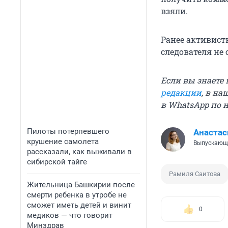
взяли.
Ранее активист
следователя не 
Если вы знаете
редакции
, в на
в WhatsApp по н
Пилоты потерпевшего
Анастас
крушение самолета
Выпускающ
рассказали, как выживали в
сибирской тайге
Рамиля Саитова
Жительница Башкирии после
смерти ребенка в утробе не
сможет иметь детей и винит
0
медиков — что говорит
Минздрав