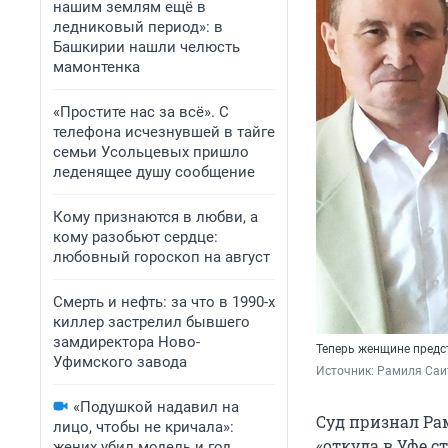
нашим землям ещё в
ледниковый период»: в
Башкирии нашли челюсть
мамонтенка
«Простите нас за всё». С
телефона исчезнувшей в тайге
семьи Усольцевых пришло
леденящее душу сообщение
Кому признаются в любви, а
кому разобьют сердце:
любовный гороскоп на август
Смерть и нефть: за что в 1990-х
киллер застрелил бывшего
замдиректора Ново-
Теперь женщине предст
Уфимского завода
Источник: 
Рамиля Саи
«Подушкой надавил на
Суд признал Ра
лицо, чтобы не кричала»:
«откуда в Уфе с
жених убил модель и год