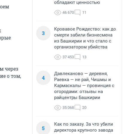
обладают ценностью
воем
46 670
11
Кровавое Рождество: как до
х
3
смерти забили бизнесмена
торые
из Башкирии и что стало с
организатором убийства
37 453
13
м через
Давлеканово — деревня,
ие о том,
4
Раевка — не рай, Чишмы и
Кармаскалы — провинция с
огородами: отзывы на
райцентры Башкирии
35 068
20
Как по заказу. За что убили
5
директора крупного завода