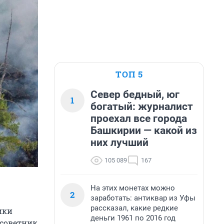
ТОП 5
Север бедный, юг
1
богатый: журналист
проехал все города
Башкирии — какой из
них лучший
105 089
167
На этих монетах можно
2
заработать: антиквар из Уфы
рассказал, какие редкие
ики
деньги 1961 по 2016 год
 советник