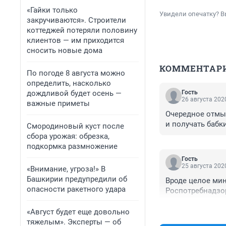
«Гайки только
Увидели опечатку? В
закручиваются». Строители
коттеджей потеряли половину
клиентов — им приходится
сносить новые дома
КОММЕНТАР
По погоде 8 августа можно
определить, насколько
дождливой будет осень —
Гость
26 августа 2020
важные приметы
Очередное отмыв
и получать бабки
Смородиновый куст после
сбора урожая: обрезка,
подкормка размножение
Гость
25 августа 2020
«Внимание, угроза!» В
Башкирии предупредили об
Вроде целое мин
опасности ракетного удара
Роспотребнадзор
«Август будет еще довольно
тяжелым». Эксперты — об