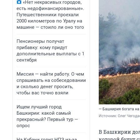
«Нет некрасивых городов,
есть недофинансированные».
Путешественники проехали
2000 километров по Уралу на
машине — стоило ли оно того
Пенсионеры получат
прибавку: кому придут
дополнительные выплаты с 1
сентября
Миссия — найти работу. О чем
спрашивать на собеседовании
и сколько денег просить,
чтобы вас точно взяли
Ищем лучший город
— Башкирия богата на
Башкирии: какой самый
Источник: 
Олег Чегода
прекрасный? Первый тур —
опрос
В Башкирии дол
которой будут с
На Кубани горит НПЗ из-за