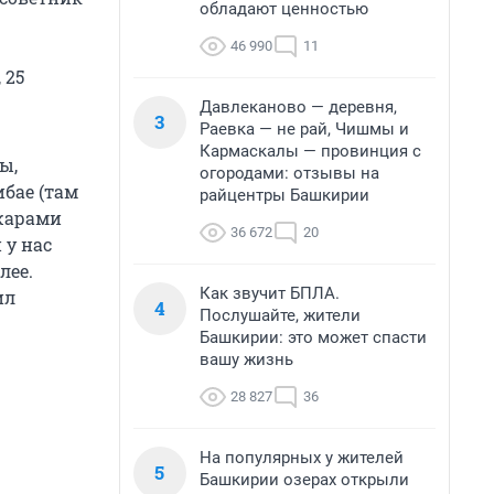
обладают ценностью
46 990
11
 25
Давлеканово — деревня,
3
Раевка — не рай, Чишмы и
Кармаскалы — провинция с
ы,
огородами: отзывы на
ибае (там
райцентры Башкирии
ожарами
36 672
20
 у нас
лее.
Как звучит БПЛА.
ил
4
Послушайте, жители
Башкирии: это может спасти
вашу жизнь
28 827
36
На популярных у жителей
5
Башкирии озерах открыли