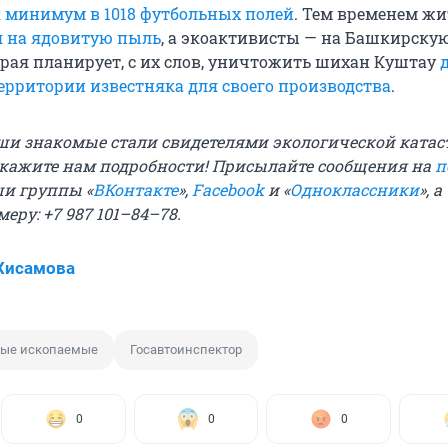
 минимум в 1018 футбольных полей
. Тем временем жи
 на ядовитую пыль
, а экоактивисты — на Башкирску
рая планирует, с их слов, уничтожить шихан Куштау
территории известняка для своего производства
.
ши знакомые стали свидетелями экологической катас
кажите нам подробности! Присылайте сообщения на
п
ши группы «
ВКонтакте
»,
Facebook
и «
Одноклассники
», 
еру: +7 987 101–84–78.
Хисамова
ые ископаемые
Госавтоинспектор
0
0
0