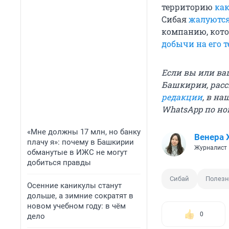
территорию
как
Сибая
жалуются
компанию, кото
добычи на его 
Если вы или ва
Башкирии, расс
редакции
, в на
WhatsApp по ном
«Мне должны 17 млн, но банку
Венера 
плачу я»: почему в Башкирии
Журналист
обманутые в ИЖС не могут
добиться правды
Сибай
Полезн
Осенние каникулы станут
дольше, а зимние сократят в
новом учебном году: в чём
0
дело