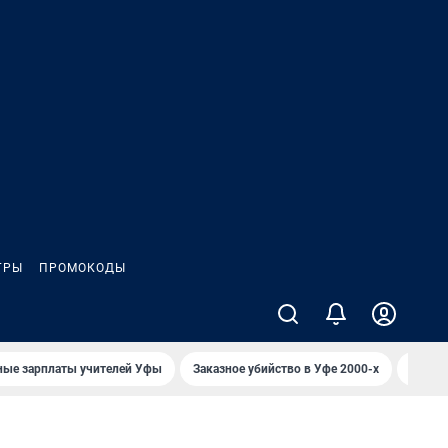
ГРЫ
ПРОМОКОДЫ
ные зарплаты учителей Уфы
Заказное убийство в Уфе 2000-х
Каким