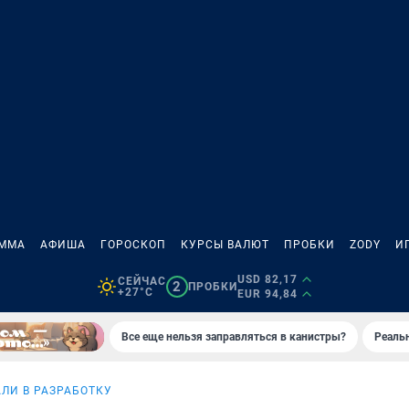
АММА
АФИША
ГОРОСКОП
КУРСЫ ВАЛЮТ
ПРОБКИ
ZODY
И
USD 82,17
СЕЙЧАС
2
ПРОБКИ
+27°C
EUR 94,84
Все еще нельзя заправляться в канистры?
Реаль
ЛИ В РАЗРАБОТКУ