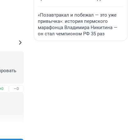
«Позавтракал и побежал — это уже
привычка»: история пермского
марафонца Владимира Никитина —
он стал чемпионом РФ 35 раз
ровать 
+0
–0
+0
–0