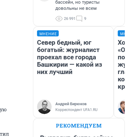
бассейн, но туристы
довольны не всем
26 991
9
МНЕНИЕ
МНЕНИ
Север бедный, юг
Хоть 
богатый: журналист
«Одис
проехал все города
понра
Башкирии — какой из
журна
них лучший
главн
котор
крити
Андрей Бирюков
лую
Корреспондент UFA1.RU
РЕКОМЕНДУЕМ
атил