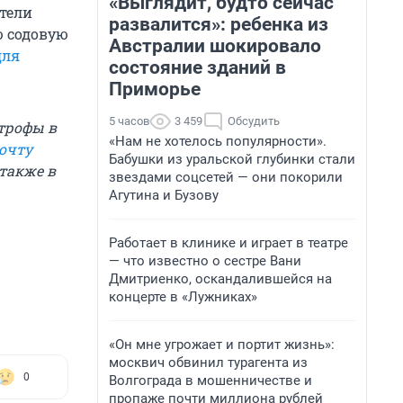
«Выглядит, будто сейчас
тели
развалится»: ребенка из
ю содовую
Австралии шокировало
для
состояние зданий в
Приморье
5 часов
3 459
Обсудить
трофы в
«Нам не хотелось популярности».
очту
Бабушки из уральской глубинки стали
а также в
звездами соцсетей — они покорили
Агутина и Бузову
Работает в клинике и играет в театре
— что известно о сестре Вани
Дмитриенко, оскандалившейся на
концерте в «Лужниках»
«Он мне угрожает и портит жизнь»:
москвич обвинил турагента из
0
Волгограда в мошенничестве и
пропаже почти миллиона рублей