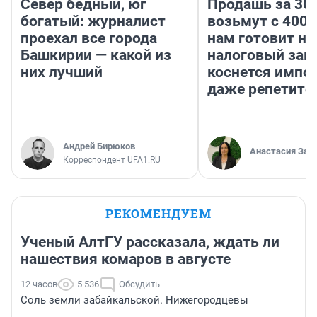
Север бедный, юг
Продашь за 300
богатый: журналист
возьмут с 4000
проехал все города
нам готовит н
Башкирии — какой из
налоговый зако
них лучший
коснется импор
даже репетито
Андрей Бирюков
Анастасия Зав
Корреспондент UFA1.RU
РЕКОМЕНДУЕМ
Ученый АлтГУ рассказала, ждать ли
нашествия комаров в августе
12 часов
5 536
Обсудить
Соль земли забайкальской. Нижегородцевы