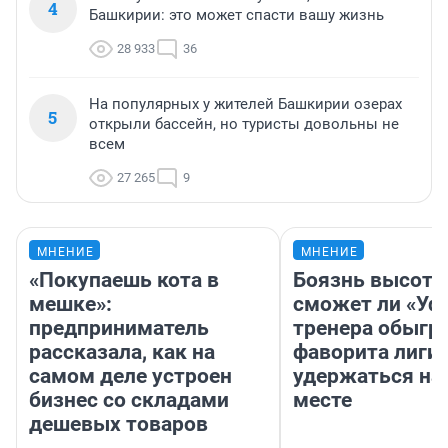
4
Башкирии: это может спасти вашу жизнь
28 933
36
На популярных у жителей Башкирии озерах
5
открыли бассейн, но туристы довольны не
всем
27 265
9
МНЕНИЕ
МНЕНИЕ
«Покупаешь кота в
Боязнь высоты
мешке»:
сможет ли «Уфа
предприниматель
тренера обыгр
рассказала, как на
фаворита лиги 
самом деле устроен
удержаться на
бизнес со складами
месте
дешевых товаров