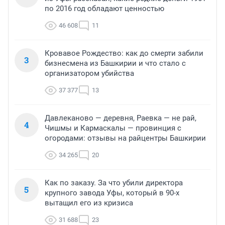
по 2016 год обладают ценностью
46 608
11
Кровавое Рождество: как до смерти забили
3
бизнесмена из Башкирии и что стало с
организатором убийства
37 377
13
Давлеканово — деревня, Раевка — не рай,
4
Чишмы и Кармаскалы — провинция с
огородами: отзывы на райцентры Башкирии
34 265
20
Как по заказу. За что убили директора
5
крупного завода Уфы, который в 90-х
вытащил его из кризиса
31 688
23