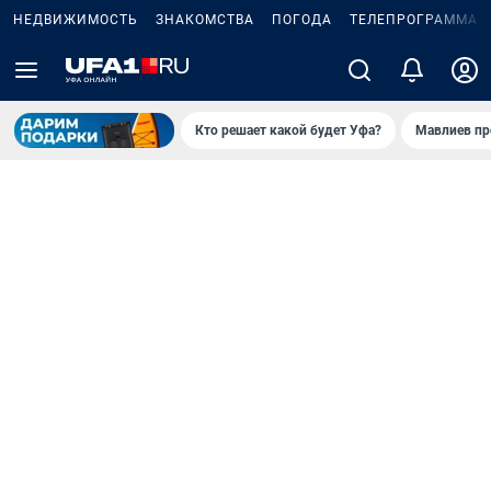
НЕДВИЖИМОСТЬ
ЗНАКОМСТВА
ПОГОДА
ТЕЛЕПРОГРАММА
Кто решает какой будет Уфа?
Мавлиев пр