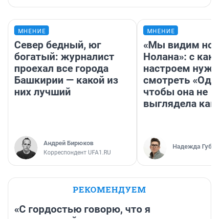
МНЕНИЕ
МНЕНИЕ
Север бедный, юг
«Мы видим нов
богатый: журналист
Нолана»: с как
проехал все города
настроем нужн
Башкирии — какой из
смотреть «Оди
них лучший
чтобы она не
выглядела как
Андрей Бирюков
Надежда Губар
Корреспондент UFA1.RU
РЕКОМЕНДУЕМ
«С гордостью говорю, что я