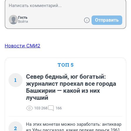
Гость
Отправить
Войти
Новости СМИ2
ТОП 5
Север бедный, юг богатый:
1
журналист проехал все города
Башкирии — какой из них
лучший
103 268
166
На этих монетах можно заработать: антиквар
2
из Уфы рассказал, какие редкие деньги 1961