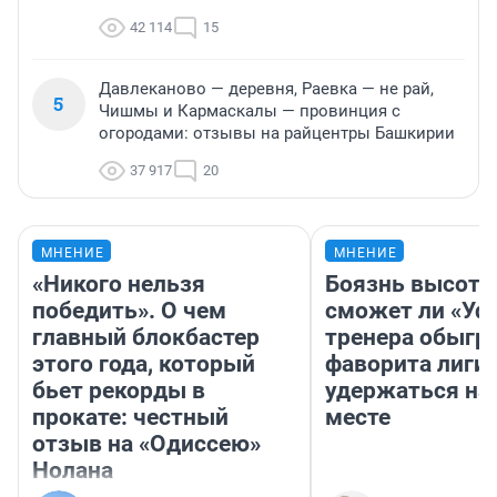
42 114
15
Давлеканово — деревня, Раевка — не рай,
5
Чишмы и Кармаскалы — провинция с
огородами: отзывы на райцентры Башкирии
37 917
20
МНЕНИЕ
МНЕНИЕ
«Никого нельзя
Боязнь высоты
победить». О чем
сможет ли «Уфа
главный блокбастер
тренера обыгр
этого года, который
фаворита лиги 
бьет рекорды в
удержаться на
прокате: честный
месте
отзыв на «Одиссею»
Нолана