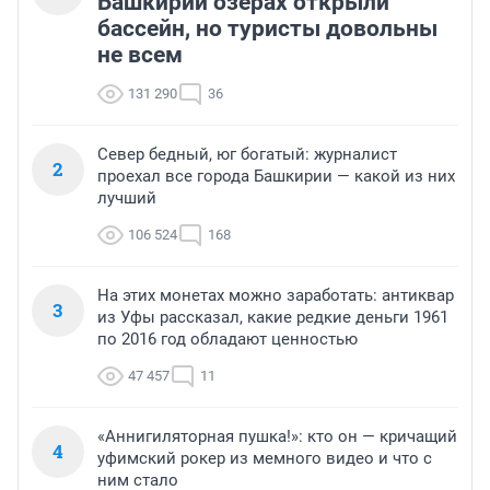
Башкирии озерах открыли
бассейн, но туристы довольны
не всем
131 290
36
Север бедный, юг богатый: журналист
2
проехал все города Башкирии — какой из них
лучший
106 524
168
На этих монетах можно заработать: антиквар
3
из Уфы рассказал, какие редкие деньги 1961
по 2016 год обладают ценностью
47 457
11
«Аннигиляторная пушка!»: кто он — кричащий
4
уфимский рокер из мемного видео и что с
ним стало