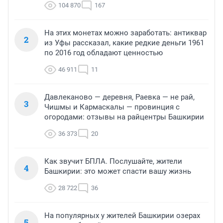
104 870
167
На этих монетах можно заработать: антиквар
2
из Уфы рассказал, какие редкие деньги 1961
по 2016 год обладают ценностью
46 911
11
Давлеканово — деревня, Раевка — не рай,
3
Чишмы и Кармаскалы — провинция с
огородами: отзывы на райцентры Башкирии
36 373
20
Как звучит БПЛА. Послушайте, жители
4
Башкирии: это может спасти вашу жизнь
28 722
36
На популярных у жителей Башкирии озерах
5