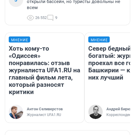
открыли бассейн, но туристы довольны не
всем
26 552
9
МНЕНИЕ
МНЕНИЕ
Хоть кому-то
Север бедный,
«Одиссея»
богатый: журн
понравилась: отзыв
проехал все го
журналиста UFA1.RU на
Башкирии — ка
главный фильм лета,
них лучший
который разносят
критики
Антон Селиверстов
Андрей Бирюко
Журналист UFA1.RU
Корреспондент 