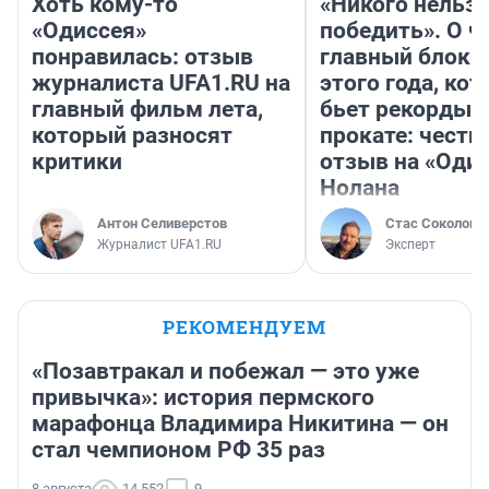
Хоть кому-то
«Никого нельз
«Одиссея»
победить». О ч
понравилась: отзыв
главный блокб
журналиста UFA1.RU на
этого года, ко
главный фильм лета,
бьет рекорды 
который разносят
прокате: честн
критики
отзыв на «Оди
Нолана
Антон Селиверстов
Стас Соколов
Журналист UFA1.RU
Эксперт
РЕКОМЕНДУЕМ
«Позавтракал и побежал — это уже
привычка»: история пермского
марафонца Владимира Никитина — он
стал чемпионом РФ 35 раз
8 августа
14 552
9