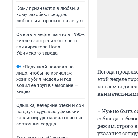
Кому признаются в любви, а
кому разобьют сердце:
любовный гороскоп на август
Смерть и нефть: за что в 1990-х
киллер застрелил бывшего
замдиректора Ново-
Уфимского завода
«Подушкой надавил на
Погода продолжа
лицо, чтобы не кричала»:
этой неделе го
жених убил модель и год
возил ее труп в чемодане —
ко всем водите
видео
внимательными
Одышка, вечерние отеки и сон
– Нужно быть о
на двух подушках: уфимский
кардиохирург назвал опасные
соблюдать безо
состояния сердца
режим, строго 
указания сотру
Хоть кому-то «Одиссея»