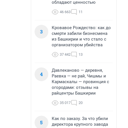
обладают ценностью
46 663
11
Кровавое Рождество: как до
3
смерти забили бизнесмена
из Башкирии и что стало с
организатором убийства
37 442
13
Давлеканово — деревня,
4
Раевка — не рай, Чишмы и
Кармаскалы — провинция с
огородами: отзывы на
райцентры Башкирии
35 017
20
Как по заказу. За что убили
5
директора крупного завода