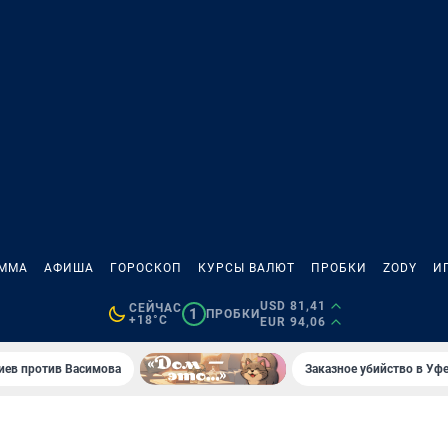
АММА
АФИША
ГОРОСКОП
КУРСЫ ВАЛЮТ
ПРОБКИ
ZODY
И
USD 81,41
СЕЙЧАС
1
ПРОБКИ
+18°C
EUR 94,06
иев против Васимова
Заказное убийство в Уфе