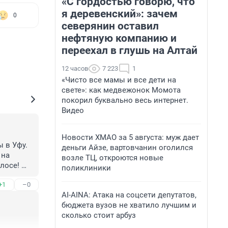
«С гордостью говорю, что
я деревенский»: зачем
0
северянин оставил
нефтяную компанию и
переехал в глушь на Алтай
12 часов
7 223
1
«Чисто все мамы и все дети на
свете»: как медвежонок Момота
покорил буквально весь интернет.
Видео
Новости ХМАО за 5 августа: муж дает
 в Уфу. 
деньги Айзе, вартовчанин оголился
на 
возле ТЦ, откроются новые
лосе! 
поликлиники
ется? 
+1
–0
AI-AINA: Атака на соцсети депутатов,
бюджета вузов не хватило лучшим и
сколько стоит арбуз