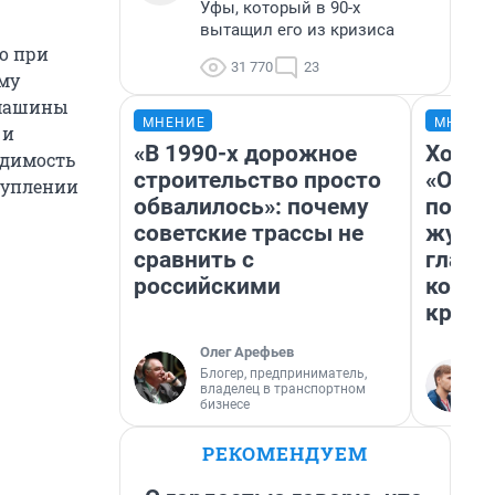
Уфы, который в 90-х
вытащил его из кризиса
о при
31 770
23
му
 машины
МНЕНИЕ
МНЕНИ
 и
«В 1990-х дорожное
Хоть 
идимость
строительство просто
«Одис
туплении
обвалилось»: почему
понра
советские трассы не
журна
сравнить с
главн
российскими
котор
крити
Олег Арефьев
Блогер, предприниматель,
владелец в транспортном
бизнесе
РЕКОМЕНДУЕМ