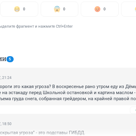
0
0
0
ыделите фрагмент и нажмите Ctrl+Enter
ИИ
5
, 21:24
роги это какая угроза? В воскресенье рано утром еду из Дёмы
на эстакаду перед Школьной остановкой и картина маслом - 
ъема груда снега, собранная грейдером, на крайней правой по
и даже близко нет, ни знаков, ни ограждений! Это как называ
!
, 18:50
скрытая угроза" - это подставы ГИБДД.