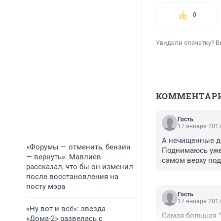
0
Увидели опечатку? В
КОММЕНТАР
Гость
17 января 2017
А нечищенные до
«Форумы — отменить, бензин
Поднимаюсь уже 
— вернуть»: Мавлиев
самом верху под
рассказал, что бы он изменил
Дорожной техник
после восстановления на
Это нормально?
посту мэра
Гость
17 января 2017
«Ну вот и всё»: звезда
Самая большая "
«Дома-2» развелась с