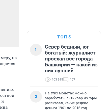
ТОП 5
Север бедный, юг
1
богатый: журналист
меру, на
проехал все города
ащается
Башкирии — какой из
них лучший
103 915
167
нению,
На этих монетах можно
ростной
2
заработать: антиквар из Уфы
 и
рассказал, какие редкие
бина
деньги 1961 по 2016 год