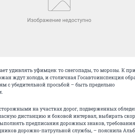
ет удивлять уфимцев: то снегопады, то морозы. К при
рожан ждут холода, и столичная Госавтоинспекция обр
лям с убедительной просьбой – быть предельно
.
сторожными на участках дорог, подверженных обледе
пасную дистанцию и боковой интервал, выбирать ско
выполнять предписания дорожных знаков, требования
дников дорожно-патрульной службы, – пояснила Аль