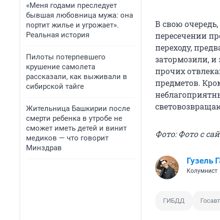
«Меня годами преследует
бывшая любовница мужа: она
В свою очередь
портит жилье и угрожает».
Реальная история
пересечении пр
переходу, пред
Пилоты потерпевшего
затормозили, и
крушение самолета
прочих отвлек
рассказали, как выживали в
предметов. Кро
сибирской тайге
неблагоприятны
световозвращаю
Жительница Башкирии после
смерти ребенка в утробе не
сможет иметь детей и винит
Фото: Фото с сай
медиков — что говорит
Минздрав
Гузель 
Колумнист
ГИБДД
Госав