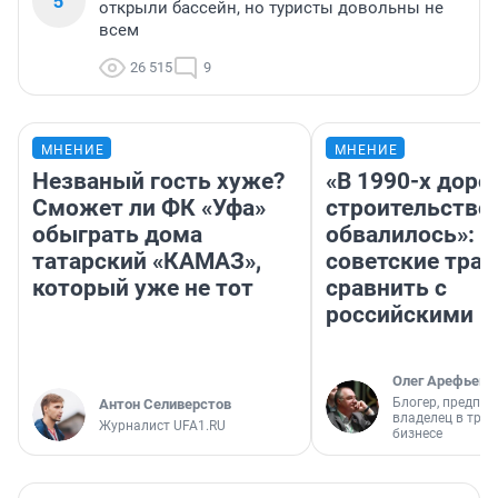
5
открыли бассейн, но туристы довольны не
всем
26 515
9
МНЕНИЕ
МНЕНИЕ
Незваный гость хуже?
«В 1990-х дор
Сможет ли ФК «Уфа»
строительство
обыграть дома
обвалилось»: 
татарский «КАМАЗ»,
советские трас
который уже не тот
сравнить с
российскими
Олег Арефьев
Блогер, предпри
Антон Селиверстов
владелец в тра
Журналист UFA1.RU
бизнесе