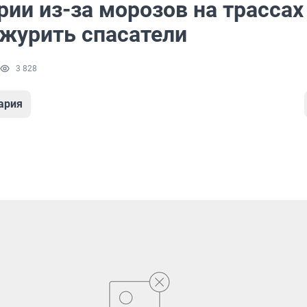
ии из-за морозов на трассах
ежурить спасатели
3 828
ария