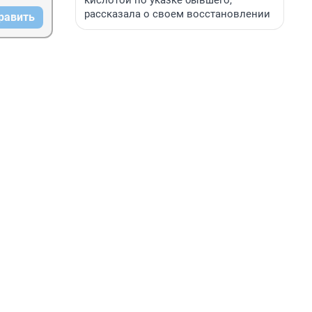
кислотой по указке бывшего,
рассказала о своем восстановлении
равить