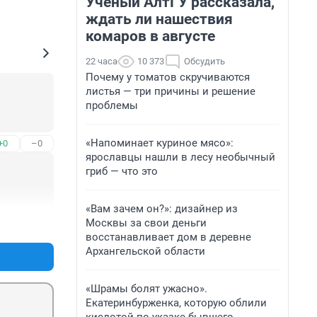
Ученый АлтГУ рассказала,
ждать ли нашествия
комаров в августе
22 часа
10 373
Обсудить
Почему у томатов скручиваются
листья — три причины и решение
проблемы
«Напоминает куриное мясо»:
+0
–0
ярославцы нашли в лесу необычный
гриб — что это
«Вам зачем он?»: дизайнер из
Москвы за свои деньги
+0
–0
восстанавливает дом в деревне
Архангельской области
«Шрамы болят ужасно».
Екатеринбурженка, которую облили