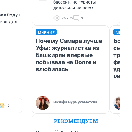
бассейн, но туристы
довольны не всем
к» будут
26 798
9
тва для
МНЕНИЕ
МНЕНИ
Почему Самара лучше
Боязн
Уфы: журналистка из
сможе
Башкирии впервые
трене
побывала на Волге и
фавор
влюбилась
удерж
месте
Назифа Нурмухаметова
0
РЕКОМЕНДУЕМ