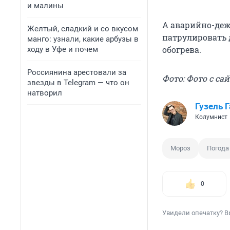
и малины
А аварийно-деж
Желтый, сладкий и со вкусом
патрулировать 
манго: узнали, какие арбузы в
обогрева.
ходу в Уфе и почем
Россиянина арестовали за
Фото: Фото с сай
звезды в Telegram — что он
натворил
Гузель 
Колумнист
Мороз
Погода
0
Увидели опечатку? В