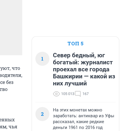
ТОП 5
Север бедный, юг
1
богатый: журналист
уют, что
проехал все города
водители,
Башкирии — какой из
се без
них лучший
тво
105 013
167
На этих монетах можно
2
заработать: антиквар из Уфы
венных
рассказал, какие редкие
ям, чья
деньги 1961 по 2016 год