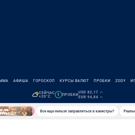
АММА
АФИША
ГОРОСКОП
КУРСЫ ВАЛЮТ
ПРОБКИ
ZODY
И
USD 82,17
СЕЙЧАС
1
ПРОБКИ
+20°C
EUR 94,84
Все еще нельзя заправляться в канистры?
Реаль