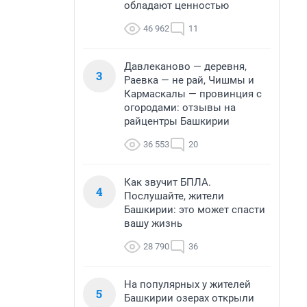
обладают ценностью
46 962
11
Давлеканово — деревня,
3
Раевка — не рай, Чишмы и
Кармаскалы — провинция с
огородами: отзывы на
райцентры Башкирии
36 553
20
Как звучит БПЛА.
4
Послушайте, жители
Башкирии: это может спасти
вашу жизнь
28 790
36
На популярных у жителей
5
Башкирии озерах открыли