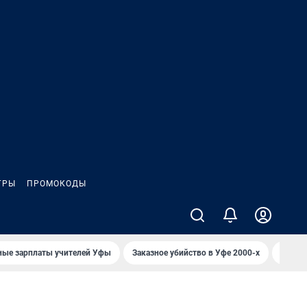
ГРЫ
ПРОМОКОДЫ
ные зарплаты учителей Уфы
Заказное убийство в Уфе 2000-х
Каким