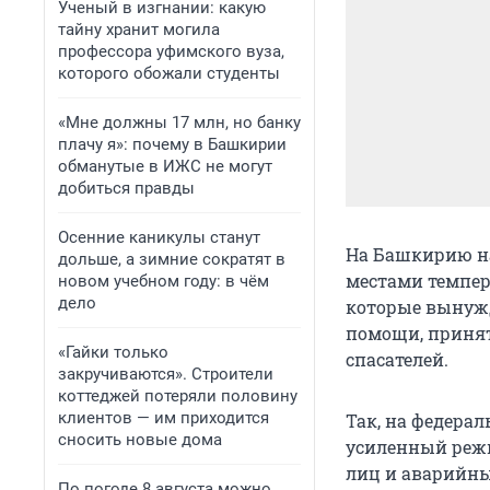
Ученый в изгнании: какую
тайну хранит могила
профессора уфимского вуза,
которого обожали студенты
«Мне должны 17 млн, но банку
плачу я»: почему в Башкирии
обманутые в ИЖС не могут
добиться правды
Осенние каникулы станут
На Башкирию на
дольше, а зимние сократят в
местами темпера
новом учебном году: в чём
дело
которые вынужд
помощи, принят
«Гайки только
спасателей.
закручиваются». Строители
коттеджей потеряли половину
клиентов — им приходится
Так, на федера
сносить новые дома
усиленный режи
лиц и аварийны
По погоде 8 августа можно