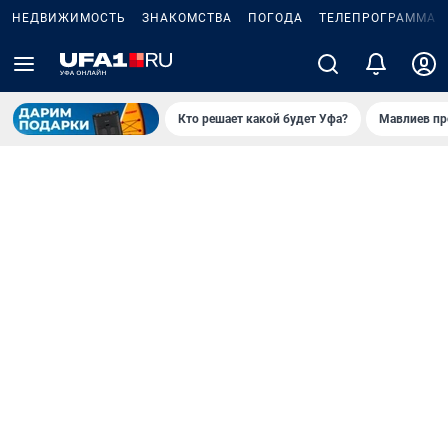
НЕДВИЖИМОСТЬ
ЗНАКОМСТВА
ПОГОДА
ТЕЛЕПРОГРАММА
Кто решает какой будет Уфа?
Мавлиев пр