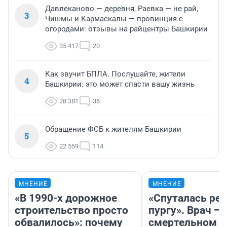
Давлеканово — деревня, Раевка — не рай,
3
Чишмы и Кармаскалы — провинция с
огородами: отзывы на райцентры Башкирии
35 417
20
Как звучит БПЛА. Послушайте, жители
4
Башкирии: это может спасти вашу жизнь
28 381
36
Обращение ФСБ к жителям Башкирии
5
22 559
114
МНЕНИЕ
МНЕНИЕ
«В 1990-х дорожное
«Спуталась реч
строительство просто
пургу». Врач — 
обвалилось»: почему
смертельном д