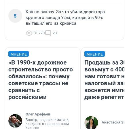
Как по заказу. За что убили директора
5
крупного завода Уфы, который в 90-х
вытащил его из кризиса
31 770
23
МНЕНИЕ
МНЕНИЕ
«В 1990-х дорожное
Продашь за 300
строительство просто
возьмут с 4000
обвалилось»: почему
нам готовит н
советские трассы не
налоговый зако
сравнить с
коснется импор
российскими
даже репетито
Олег Арефьев
Блогер, предприниматель,
Анастасия Зав
владелец в транспортном
бизнесе