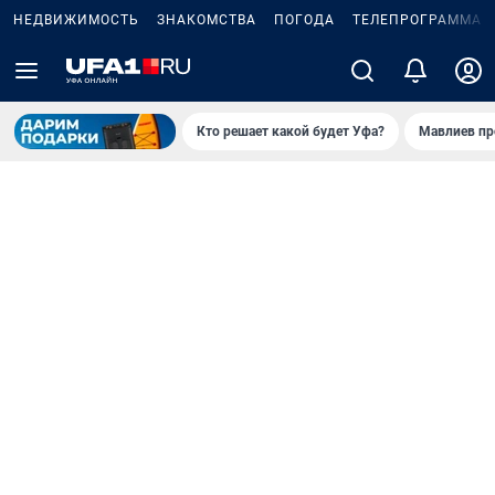
НЕДВИЖИМОСТЬ
ЗНАКОМСТВА
ПОГОДА
ТЕЛЕПРОГРАММА
Кто решает какой будет Уфа?
Мавлиев пр