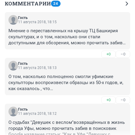
КОММЕНТАРИИ
24
Гость
11 августа 2018, 18:15
Мнение о переставленных на крышу ТЦ Башкирия 
скульптурах, и о том, насколько они стали 
доступными для обозрения, можно прочитать забив в 
поисковик название статьи: 

+0
–0
Уфимские скульптуры из времён СССР теперь стали 
"далеки от народа"
Гость
11 августа 2018, 18:13
О том, насколько полноценно смогли уфимские 
скульпторы воспроизвести образцы из 50-х годов, и, 
как оказалось , что

прототипы воссозданного изваяния из советской 
+0
–0
эпохи, по степени правдивости, при отображении 
жизненных реалий, заметно превосходят, копию, 
Гость
созданную в наше время, можно прочитать, забив в 
11 августа 2018, 18:12
поисковик, название статьи: "Восстановленная в Уфе, 
О судьбах "Девушек с веслом"возвращённых в жизнь 
скульптура из времени СССР, утратила 
города Уфы, можно прочитать забив в поисковик 
реалистичность, ранее ей присущую".
Google название статьи: "Как в Уфе "Девушку с 