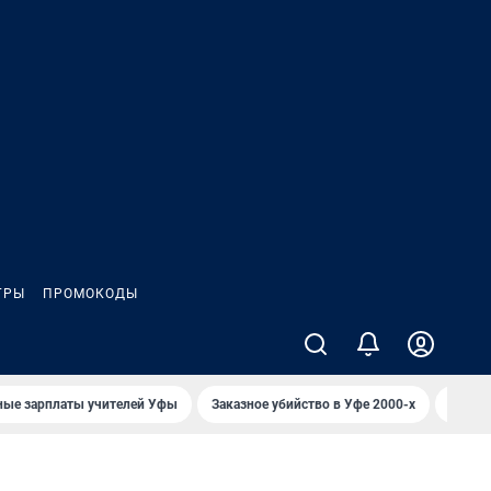
ГРЫ
ПРОМОКОДЫ
ные зарплаты учителей Уфы
Заказное убийство в Уфе 2000-х
Каким