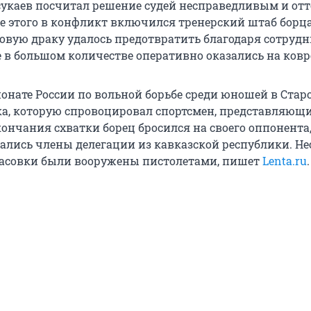
сукаев посчитал решение судей несправедливым и от
ле этого в конфликт включился тренерский штаб борца
совую драку удалось предотвратить благодаря сотруд
 в большом количестве оперативно оказались на ковр
ионате России по вольной борьбе среди юношей в Стар
а, которую спровоцировал спортсмен, представляющ
ончания схватки борец бросился на своего оппонента,
лись члены делегации из кавказской республики. Не
тасовки были вооружены пистолетами, пишет
Lenta.ru
.