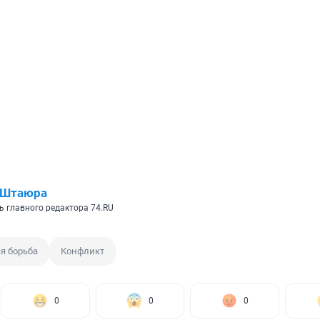
 Штаюра
ь главного редактора 74.RU
я борьба
Конфликт
0
0
0