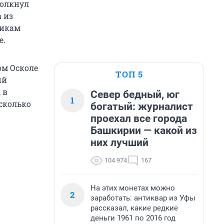
толкнул
 из
никам
е.
ом Осколе
ТОП 5
ий
 в
Север бедный, юг
1
сколько
богатый: журналист
проехал все города
Башкирии — какой из
них лучший
104 974
167
На этих монетах можно
2
заработать: антиквар из Уфы
рассказал, какие редкие
деньги 1961 по 2016 год