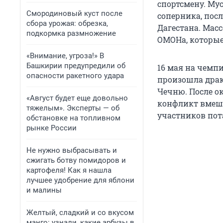
спортсмену. Му
Смородиновый куст после
соперника, пос
сбора урожая: обрезка,
Дагестана. Мас
подкормка размножение
ОМОНа, которые
«Внимание, угроза!» В
Башкирии предупредили об
16 мая на чемп
опасности ракетного удара
произошла драк
Чечню. После ок
«Август будет еще довольно
конфликт вмеша
тяжелым». Эксперты — об
участников по
обстановке на топливном
рынке России
Не нужно выбрасывать и
сжигать ботву помидоров и
картофеля! Как я нашла
лучшее удобрение для яблони
и малины
Желтый, сладкий и со вкусом
манго: узнали, какие арбузы в