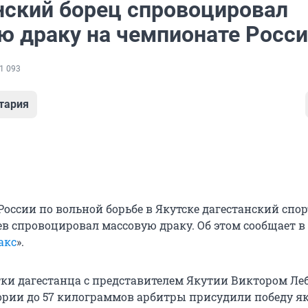
нский борец спровоцировал
ю драку на чемпионате Росс
1 093
тария
России по вольной борьбе в Якутске дагестанский спо
в спровоцировал массовую драку. Об этом сообщает в
акс
».
тки дагестанца с представителем Якутии Виктором Л
гории до 57 килограммов арбитры присудили победу я