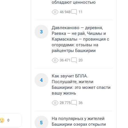
обладают ценностью
46 948
11
Давлеканово — деревня,
3
Раевка — не рай, Чишмы и
Кармаскалы — провинция с
огородами: отзывы на
райцентры Башкирии
36 471
20
Как звучит БПЛА.
4
Послушайте, жители
Башкирии: это может спасти
вашу жизнь
28 775
36
На популярных у жителей
0
5
Башкирии озерах открыли