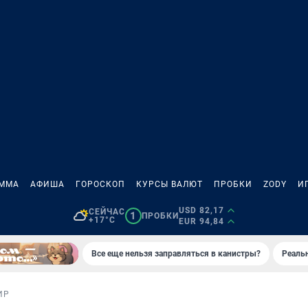
АММА
АФИША
ГОРОСКОП
КУРСЫ ВАЛЮТ
ПРОБКИ
ZODY
И
USD 82,17
СЕЙЧАС
1
ПРОБКИ
+17°C
EUR 94,84
Все еще нельзя заправляться в канистры?
Реаль
ИР