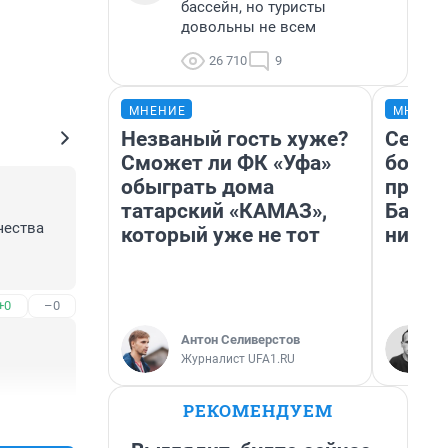
бассейн, но туристы
довольны не всем
26 710
9
МНЕНИЕ
МНЕНИ
Незваный гость хуже?
Север
Сможет ли ФК «Уфа»
богат
обыграть дома
проех
татарский «КАМАЗ»,
Башки
ества 
который уже не тот
них л
+0
–0
Антон Селиверстов
Журналист UFA1.RU
РЕКОМЕНДУЕМ
+0
–0