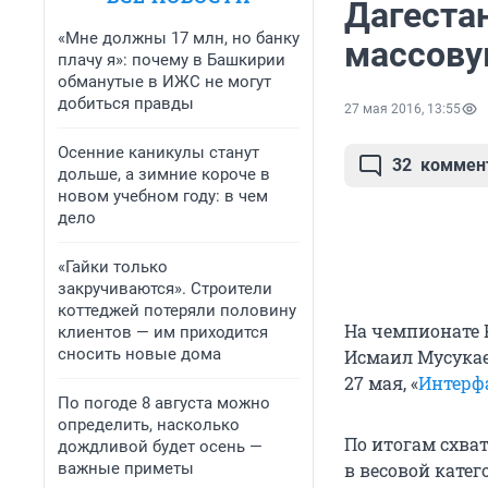
Дагеста
«Мне должны 17 млн, но банку
массову
плачу я»: почему в Башкирии
обманутые в ИЖС не могут
добиться правды
27 мая 2016, 13:55
Осенние каникулы станут
32
коммен
дольше, а зимние короче в
новом учебном году: в чем
дело
«Гайки только
закручиваются». Строители
коттеджей потеряли половину
На чемпионате 
клиентов — им приходится
сносить новые дома
Исмаил Мусукае
27 мая, «
Интерф
По погоде 8 августа можно
определить, насколько
По итогам схва
дождливой будет осень —
важные приметы
в весовой кате