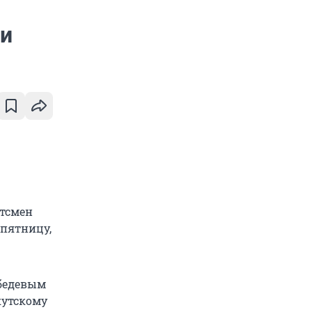
ии
ртсмен
 пятницу,
ебедевым
кутскому