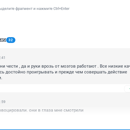
ыделите фрагмент и нажмите Ctrl+Enter
ИИ
32
2:41
и чести , да и руки врозь от мозгов работают . Все низкие кач
есь достойно проигрывать и прежде чем совершать действие 
.
1:59
овоцировали. они в глаза мне смотрели