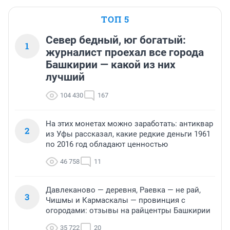
ТОП 5
Север бедный, юг богатый:
1
журналист проехал все города
Башкирии — какой из них
лучший
104 430
167
На этих монетах можно заработать: антиквар
2
из Уфы рассказал, какие редкие деньги 1961
по 2016 год обладают ценностью
46 758
11
Давлеканово — деревня, Раевка — не рай,
3
Чишмы и Кармаскалы — провинция с
огородами: отзывы на райцентры Башкирии
35 722
20