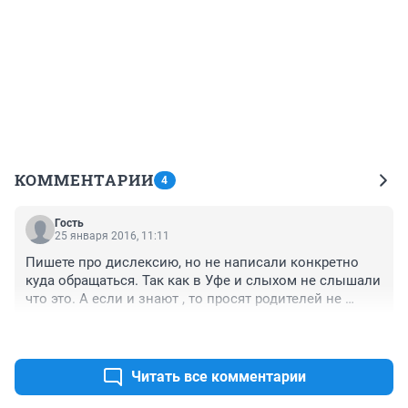
КОММЕНТАРИИ
4
Гость
25 января 2016, 11:11
Пишете про дислексию, но не написали конкретно 
куда обращаться. Так как в Уфе и слыхом не слышали 
что это. А если и знают , то просят родителей не 
озвучивать в школе этот диагноз, потому что считают 
+0
–0
, что это умственно отсталый ребёнок . Найдите в 
интернете книгу Рональд Д.Дейвис "Дар дислексии". В 
других странах это считается нормально, что такой 
Читать все комментарии
ребёнок учится в обычной школе, а потом с ним 