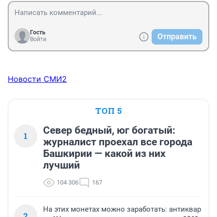
работают специалисты. В других странах вообще 
считается нормой когда инвалиды учатся с 
обычными детьми, а у нас такие дети изгои. Поэтому 
нашим дислектикам не сладко живётся в нашем 
Гость
Отправить
обществе .
Войти
Новости СМИ2
ТОП 5
Север бедный, юг богатый:
1
журналист проехал все города
Башкирии — какой из них
лучший
104 306
167
На этих монетах можно заработать: антиквар
2