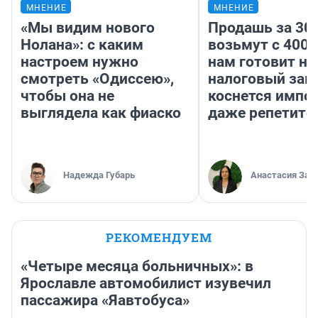
МНЕНИЕ
МНЕНИЕ
«Мы видим нового
Продашь за 300
Нолана»: с каким
возьмут с 4000
настроем нужно
нам готовит н
смотреть «Одиссею»,
налоговый зако
чтобы она не
коснется импор
выглядела как фиаско
даже репетито
Надежда Губарь
Анастасия Зав
РЕКОМЕНДУЕМ
«Четыре месяца больничных»: в
Ярославле автомобилист изувечил
пассажира «Яавтобуса»