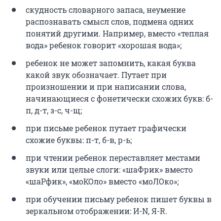
скудность словарного запаса, неумение
распознавать смысл слов, подмена одних
понятий другими. Например, вместо «теплая
вода» ребенок говорит «хорошая вода»;
ребенок не может запомнить, какая буква
какой звук обозначает. Путает при
произношении и при написании слова,
начинающиеся с фонетически схожих букв: б-
п, д-т, з-с, ч-щ;
при письме ребенок путает графически
схожие буквы: п-т, б-в, р-ь;
при чтении ребенок переставляет местами
звуки или целые слоги: «шаФрик» вместо
«шаРфик», «моКОло» вместо «моЛОко»;
при обучении письму ребенок пишет буквы в
зеркальном отображении: И-N, Я-R.