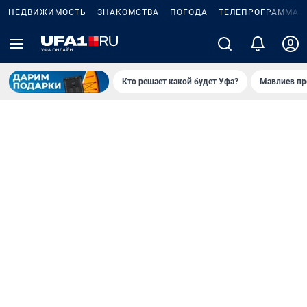
НЕДВИЖИМОСТЬ
ЗНАКОМСТВА
ПОГОДА
ТЕЛЕПРОГРАММА
Кто решает какой будет Уфа?
Мавлиев пр