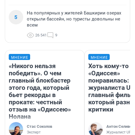
На популярных у жителей Башкирии озерах
5
открыли бассейн, но туристы довольны не
всем
26 541
9
МНЕНИЕ
МНЕНИЕ
«Никого нельзя
Хоть кому-то
победить». О чем
«Одиссея»
главный блокбастер
понравилась: 
этого года, который
журналиста UF
бьет рекорды в
главный фильм
прокате: честный
который разно
отзыв на «Одиссею»
критики
Нолана
Стас Соколов
Антон Селивер
Эксперт
Журналист UFA1