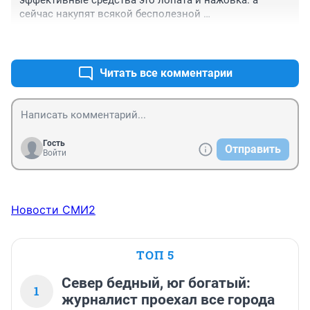
эффективные средства это лопата и нажовка. а 
сейчас накупят всякой бесполезной 
"высокоэффективной" ерунды на 40 миллионов, а 
+0
–0
леса как горели, так и будут гореть. за то несколько 
новых котеджей появится у главарей МЧС.
Читать все комментарии
Гость
Отправить
Войти
Новости СМИ2
ТОП 5
Север бедный, юг богатый:
1
журналист проехал все города