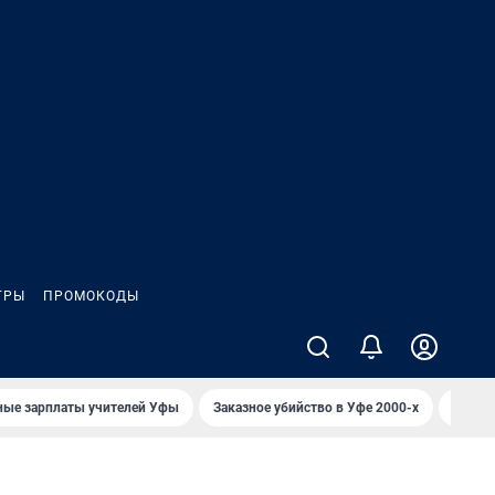
ГРЫ
ПРОМОКОДЫ
ные зарплаты учителей Уфы
Заказное убийство в Уфе 2000-х
Каким