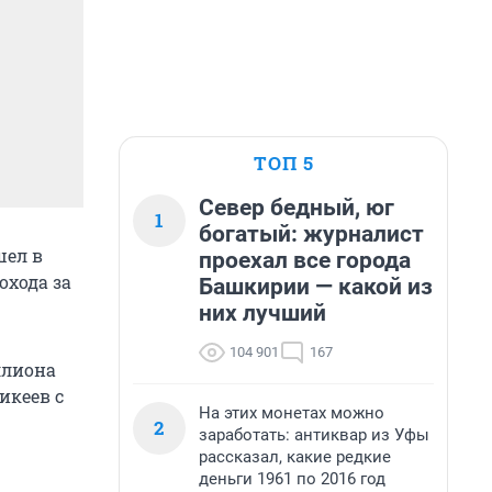
ТОП 5
Север бедный, юг
1
богатый: журналист
шел в
проехал все города
охода за
Башкирии — какой из
них лучший
104 901
167
ллиона
икеев с
На этих монетах можно
2
заработать: антиквар из Уфы
рассказал, какие редкие
деньги 1961 по 2016 год