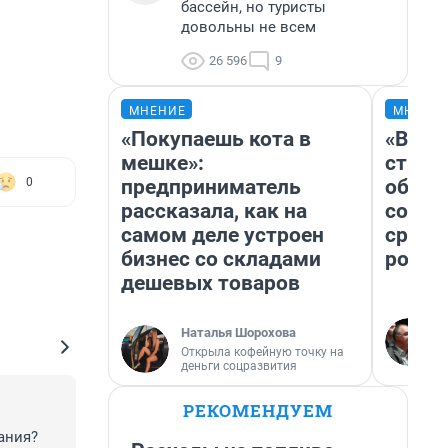
бассейн, но туристы
довольны не всем
26 596
9
МНЕНИЕ
МНЕНИ
«Покупаешь кота в
«В 19
мешке»:
строи
предприниматель
обвал
0
рассказала, как на
совет
самом деле устроен
сравн
бизнес со складами
росси
дешевых товаров
Наталья Шорохова
Открыла кофейную точку на
деньги соцразвития
РЕКОМЕНДУЕМ
ния? 