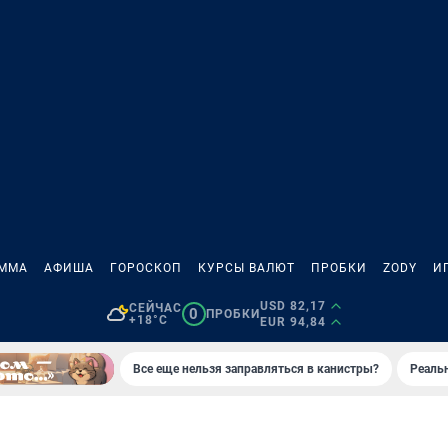
АММА
АФИША
ГОРОСКОП
КУРСЫ ВАЛЮТ
ПРОБКИ
ZODY
И
USD 82,17
СЕЙЧАС
0
ПРОБКИ
+18°C
EUR 94,84
Все еще нельзя заправляться в канистры?
Реаль