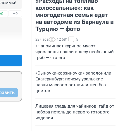
«Расходы на топливо
облеммы!
колоссальные»: как
многодетная семья едет
+0
–0
на автодоме из Барнаула в
Турцию — фото
23 часа
12 581
5
«Напоминает куриное мясо»:
+0
–0
ярославцы нашли в лесу необычный
гриб — что это
«Сыночки-корзиночки» заполонили
Екатеринбург: почему уральские
парни массово оставили жен без
цветов
равить
Лицевая гладь для чайников: гайд от
набора петель до первого готового
изделия