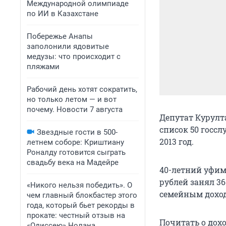
Международной олимпиаде
по ИИ в Казахстане
Побережье Анапы
заполонили ядовитые
медузы: что происходит с
пляжами
Рабочий день хотят сократить,
но только летом — и вот
почему. Новости 7 августа
Депутат Курулт
список 50 госсл
Звездные гости в 500-
2013 год.
летнем соборе: Криштиану
Роналду готовится сыграть
свадьбу века на Мадейре
40-летний уфим
рублей занял 36
«Никого нельзя победить». О
семейным доход
чем главный блокбастер этого
года, который бьет рекорды в
прокате: честный отзыв на
Почитать о дох
«Одиссею» Нолана