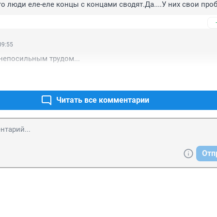
то люди еле-еле концы с концами сводят.Да....У них свои пр
09:55
 непосильным трудом...
Читать все комментарии
Отп