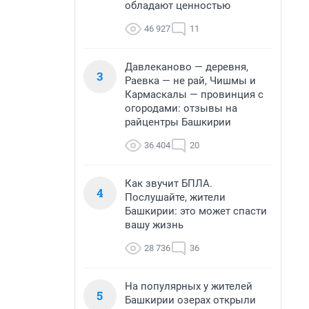
обладают ценностью
46 927
11
Давлеканово — деревня,
3
Раевка — не рай, Чишмы и
Кармаскалы — провинция с
огородами: отзывы на
райцентры Башкирии
36 404
20
Как звучит БПЛА.
4
Послушайте, жители
Башкирии: это может спасти
вашу жизнь
28 736
36
На популярных у жителей
5
Башкирии озерах открыли