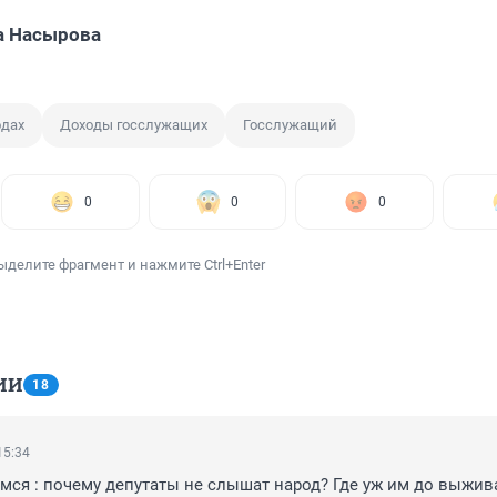
а Насырова
одах
Доходы госслужащих
Госслужащий
0
0
0
ыделите фрагмент и нажмите Ctrl+Enter
ИИ
18
15:34
мся : почему депутаты не слышат народ? Где уж им до выжива