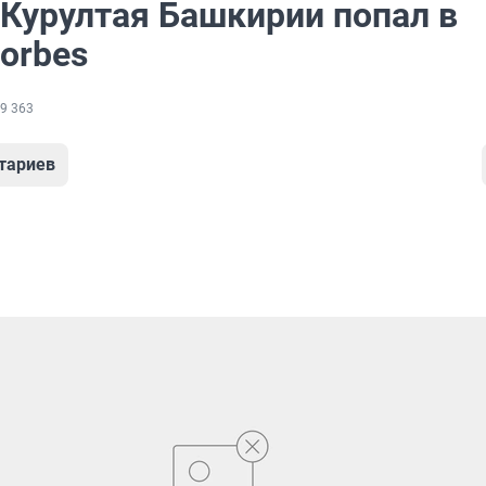
 Курултая Башкирии попал в
orbes
9 363
тариев