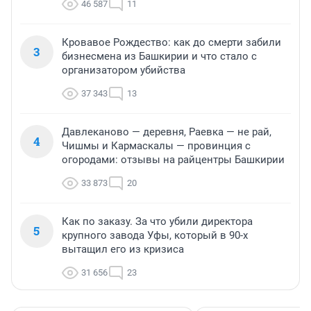
46 587
11
Кровавое Рождество: как до смерти забили
3
бизнесмена из Башкирии и что стало с
организатором убийства
37 343
13
Давлеканово — деревня, Раевка — не рай,
4
Чишмы и Кармаскалы — провинция с
огородами: отзывы на райцентры Башкирии
33 873
20
Как по заказу. За что убили директора
5
крупного завода Уфы, который в 90-х
вытащил его из кризиса
31 656
23