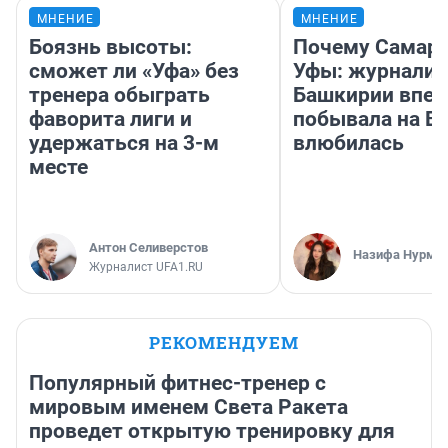
МНЕНИЕ
МНЕНИЕ
Боязнь высоты:
Почему Самара
сможет ли «Уфа» без
Уфы: журналис
тренера обыграть
Башкирии впе
фаворита лиги и
побывала на Во
удержаться на 3-м
влюбилась
месте
Антон Селиверстов
Назифа Нурму
Журналист UFA1.RU
РЕКОМЕНДУЕМ
Популярный фитнес-тренер с
мировым именем Света Ракета
проведет открытую тренировку для