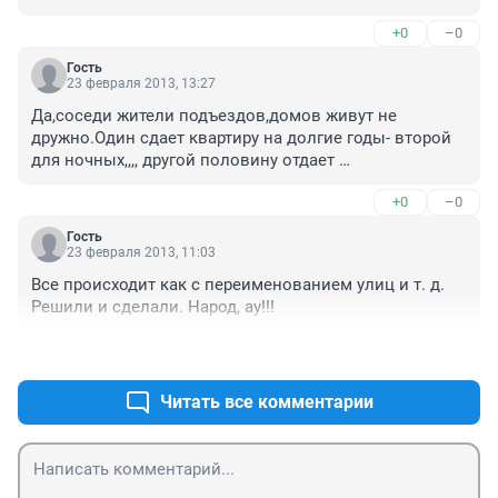
Новый закон о кап ремонте еще не опубликован, а 
+0
–0
они уже тарифы сочинили.
Гость
23 февраля 2013, 13:27
Да,соседи жители подъездов,домов живут не 
дружно.Один сдает квартиру на долгие годы- второй 
для ночных,,,, другой половину отдает 
студентам.Налоги не платят,с соседями не 
+0
–0
разговаривают.Что творится на площадках-моя хата с 
края.Платим за квартплату,вот и пусть и ЖКХ 
Гость
разбирается,,.А ЖКХ стало ООО ЖКХ и не его 
23 февраля 2013, 11:03
работа.Вот у Вас есть старший по подъезду,по 
Все происходит как с переименованием улиц и т. д. 
дому,,.Заходишь бухгалтерию,покажите расчеты-не, мы 
Решили и сделали. Народ, ау!!!
не рассчитываем, рассчитывает Управление 
Жилищно-коммунального хозяйство города УФЫ.Кто 
+0
–0
к ним поедет?.Приемные дни,,,Главбух заболела,без 
нее никак,,.А потом,; сосед ну поедем-,, а что тебя 
Читать все комментарии
много надо что ли,,иди и разберись САМ.А сосед,,,как 
у тебя горячая вода,не грязная ли?.Посмотри у 
себя,что у меня отдельная вода что ли?.Вот такие у 
нас жители,,,. Так что каждый за себя.А ДОМ общий и 
можно сказать и написать все МЫ ОБЩИЕ,,.