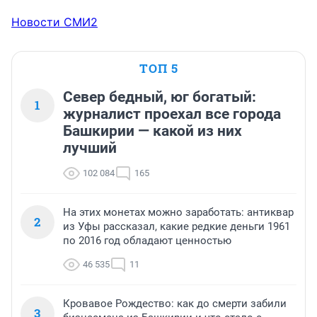
Сам подход к воде из камней крупные и мелкие 
Новости СМИ2
напоминает дорожное покрытие перед укладкой 
асфальта
ТОП 5
Север бедный, юг богатый:
1
журналист проехал все города
Башкирии — какой из них
лучший
102 084
165
На этих монетах можно заработать: антиквар
2
из Уфы рассказал, какие редкие деньги 1961
по 2016 год обладают ценностью
46 535
11
Кровавое Рождество: как до смерти забили
3