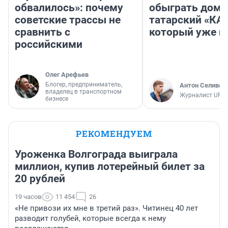
обвалилось»: почему
обыграть дома
советские трассы не
татарский «КА
сравнить с
который уже не
российскими
Олег Арефьев
Блогер, предприниматель,
Антон Селивер
владелец в транспортном
Журналист UFA1
бизнесе
РЕКОМЕНДУЕМ
Уроженка Волгограда выиграла
миллион, купив лотерейный билет за
20 рублей
19 часов
11 454
26
«Не привози их мне в третий раз». Читинец 40 лет
разводит голубей, которые всегда к нему