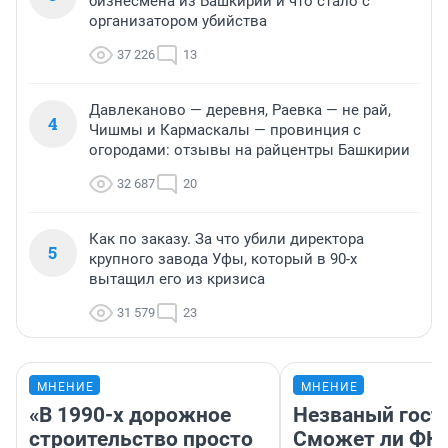
бизнесмена из Башкирии и что стало с
организатором убийства
37 226
13
Давлеканово — деревня, Раевка — не рай,
4
Чишмы и Кармаскалы — провинция с
огородами: отзывы на райцентры Башкирии
32 687
20
Как по заказу. За что убили директора
5
крупного завода Уфы, который в 90-х
вытащил его из кризиса
31 579
23
МНЕНИЕ
МНЕНИЕ
«В 1990-х дорожное
Незваный гост
строительство просто
Сможет ли ФК 