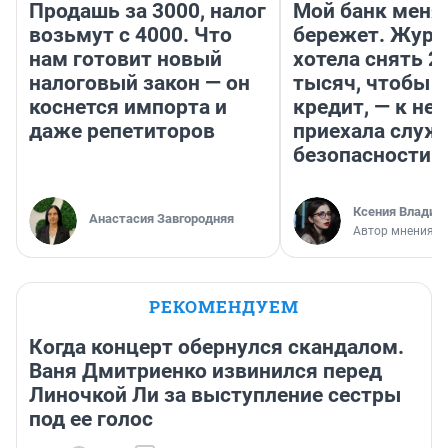
Продашь за 3000, налог
Мой банк меня
возьмут с 4000. Что
бережет. Журн
нам готовит новый
хотела снять 2
налоговый закон — он
тысяч, чтобы п
коснется импорта и
кредит, — к не
даже репетиторов
приехала служ
безопасности
Ксения Владим
Анастасия Завгородняя
Автор мнения
РЕКОМЕНДУЕМ
Когда концерт обернулся скандалом.
Ваня Дмитриенко извинился перед
Линочкой Ли за выступление сестры
под ее голос