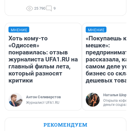
25 790
9
МНЕНИЕ
МНЕНИЕ
Хоть кому-то
«Покупаешь ко
«Одиссея»
мешке»:
понравилась: отзыв
предпринимат
журналиста UFA1.RU на
рассказала, как
главный фильм лета,
самом деле ус
который разносят
бизнес со скл
критики
дешевых това
Наталья Шорох
Антон Селиверстов
Открыла кофейн
Журналист UFA1.RU
деньги соцразв
РЕКОМЕНДУЕМ