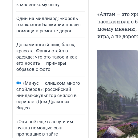
к маленькому сыну
«Алтай — это х
Один на миллиард: «король
рассказывая о 
гозаказов» Башкирии просит
моему мнению, 
помощи в ремонте дорог
игра, а не доро
Дофаминовый шик, блеск,
красота. Фанки-стайл в
одежде: что это такое и как
его носить — примеры
образов с фото
«Минус — слишком много
спойлеров»: российский
ниндзя-скульптор снялся в
сериале «Дом Дракона».
Видео
«Они всё еще в лесу, и им
нужна помощь»: сын
пропавших в тайге