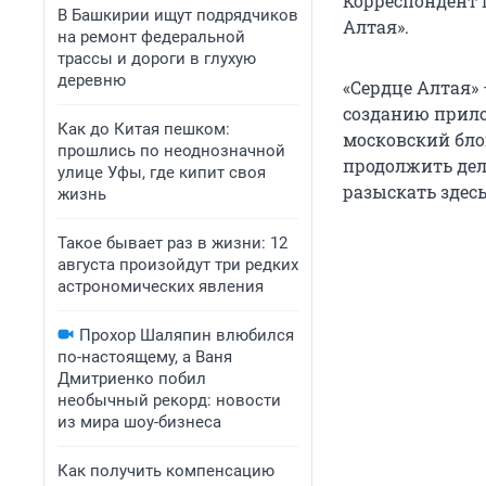
Корреспондент N
В Башкирии ищут подрядчиков
Алтая».
на ремонт федеральной
трассы и дороги в глухую
деревню
«Сердце Алтая» 
созданию прило
Как до Китая пешком:
московский бло
прошлись по неоднозначной
продолжить дел
улице Уфы, где кипит своя
разыскать здесь
жизнь
Такое бывает раз в жизни: 12
августа произойдут три редких
астрономических явления
Прохор Шаляпин влюбился
по-настоящему, а Ваня
Дмитриенко побил
необычный рекорд: новости
из мира шоу-бизнеса
Как получить компенсацию