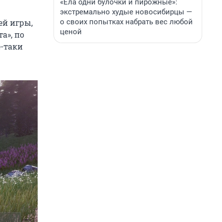
«Ела одни булочки и пирожные»:
экстремально худые новосибирцы —
о своих попытках набрать вес любой
ей игры,
ценой
а», по
е-таки