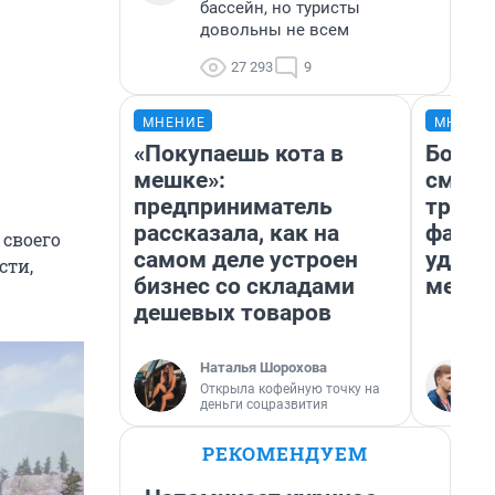
бассейн, но туристы
довольны не всем
27 293
9
МНЕНИЕ
МНЕНИ
«Покупаешь кота в
Боязн
мешке»:
сможе
предприниматель
трене
рассказала, как на
фавор
 своего
самом деле устроен
удерж
сти,
бизнес со складами
месте
дешевых товаров
Наталья Шорохова
Открыла кофейную точку на
деньги соцразвития
РЕКОМЕНДУЕМ