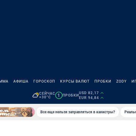
АММА
АФИША
ГОРОСКОП
КУРСЫ ВАЛЮТ
ПРОБКИ
ZODY
И
USD 82,17
СЕЙЧАС
1
ПРОБКИ
+30°C
EUR 94,84
Все еще нельзя заправляться в канистры?
Реаль