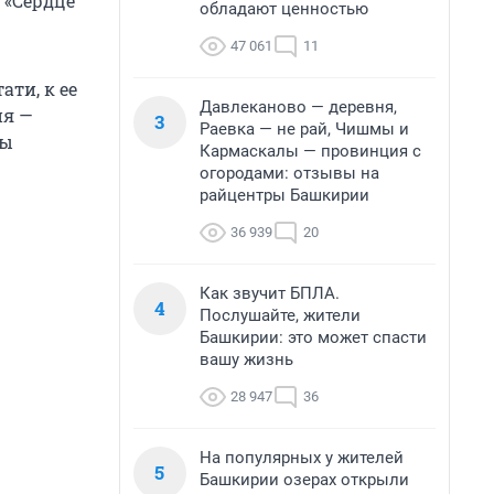
 «Сердце
обладают ценностью
47 061
11
ати, к ее
Давлеканово — деревня,
ня —
3
Раевка — не рай, Чишмы и
бы
Кармаскалы — провинция с
огородами: отзывы на
райцентры Башкирии
36 939
20
Как звучит БПЛА.
4
Послушайте, жители
Башкирии: это может спасти
вашу жизнь
28 947
36
На популярных у жителей
5
Башкирии озерах открыли