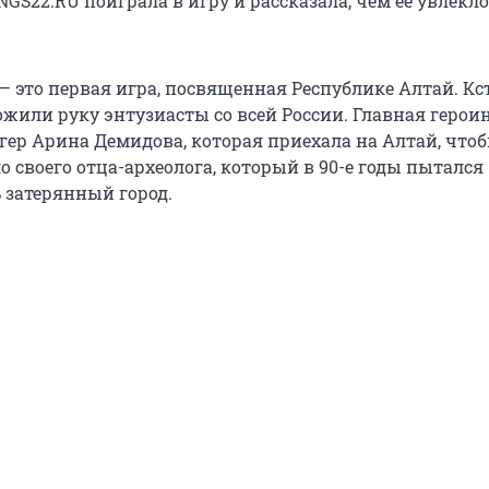
GS22.RU поиграла в игру и рассказала, чем ее увлекло
— это первая игра, посвященная Республике Алтай. Кст
жили руку энтузиасты со всей России. Главная герои
гер Арина Демидова, которая приехала на Алтай, что
о своего отца-археолога, который в
90-е годы
пытался
 затерянный город.