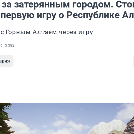
 за затерянным городом. Сто
 первую игру о Республике А
с Горным Алтаем через игру
3 382
ария