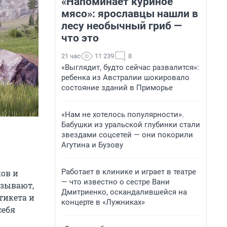
«Напоминает куриное
мясо»: ярославцы нашли в
лесу необычный гриб —
что это
21 час
11 239
8
«Выглядит, будто сейчас развалится»:
ребенка из Австралии шокировало
состояние зданий в Приморье
«Нам не хотелось популярности».
Бабушки из уральской глубинки стали
звездами соцсетей — они покорили
Агутина и Бузову
Работает в клинике и играет в театре
ов и
— что известно о сестре Вани
азывают,
Дмитриенко, оскандалившейся на
тикета и
концерте в «Лужниках»
себя