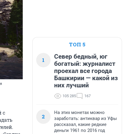
ТОП 5
Север бедный, юг
1
богатый: журналист
проехал все города
Башкирии — какой из
них лучший
ая
105 285
167
 с
На этих монетах можно
2
заработать: антиквар из Уфы
адать
рассказал, какие редкие
елей.
деньги 1961 по 2016 год