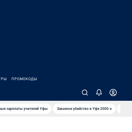
ГРЫ
ПРОМОКОДЫ
ные зарплаты учителей Уфы
Заказное убийство в Уфе 2000-х
Каким