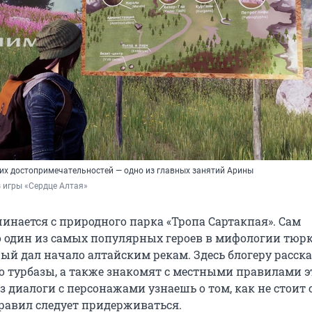
их достопримечательностей — одно из главных занятий Арины
 игры «Сердце Алтая»
инается с природного парка «Тропа Сартакпая». Сам
о один из самых популярных героев в мифологии тюрк
рый дал начало алтайским рекам. Здесь блогеру расск
до турбазы, а также знакомят с местными правилами э
 диалоги с персонажами узнаешь о том, как не стоит 
правил следует придерживаться.