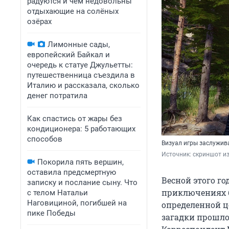
радуются и чем недовольны
отдыхающие на солёных
озёрах
Лимонные сады,
европейский Байкал и
очередь к статуе Джульетты:
путешественница съездила в
Италию и рассказала, сколько
денег потратила
Как спастись от жары без
кондиционера: 5 работающих
способов
Визуал игры заслужива
Источник: 
скриншот из
Покорила пять вершин,
оставила предсмертную
Весной этого го
записку и послание сыну. Что
приключениях б
с телом Натальи
Наговициной, погибшей на
определенной це
пике Победы
загадки прошло