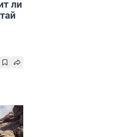
ит ли
лтай