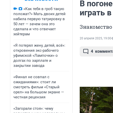
В погоне
«Как тебя в гроб такую
играть в
положат?» Мать двоих детей
набила первую татуировку в
50 лет — зачем она это
Знакомство 
сделала и что отвечает
хейтерам
20 апреля 2025, 19:00
«Я потерял жену, детей, всё»:
откровения экс-рабочего
4
коммент
уфимской «Лампочки» о
долгах по зарплате и
закрытии завода
«Финал не совпал с
ожиданиями»: стоит ли
смотреть фильм «Старый
орел» на большом экране —
честная рецензия
«Загорали стоя»: чему