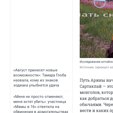
Исследование алтайск
Источник: 
скриншот из
«Август принесет новые
возможности»: Тамара Глоба
Путь Арины нач
назвала, кому из знаков
зодиака улыбнется удача
Сартакпай — эт
монголов, кото
«Меня не просто отменяют,
как добраться 
меня хотят убить»: участница
обычаями. Через
«Мамы в 16» ответила на
вести и каких 
обвинения в домогательствах