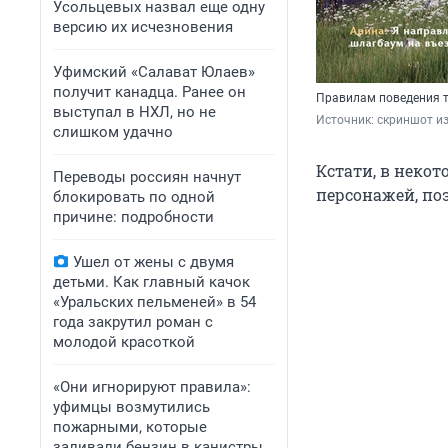
Усольцевых назвал еще одну
версию их исчезновения
Уфимский «Салават Юлаев»
получит канадца. Ранее он
Правилам поведения т
выступал в НХЛ, но не
Источник: 
скриншот из
слишком удачно
Кстати, в неко
Переводы россиян начнут
персонажей, поэ
блокировать по одной
причине: подробности
Ушел от жены с двумя
детьми. Как главный качок
«Уральских пельменей» в 54
года закрутил роман с
молодой красоткой
«Они игнорируют правила»:
уфимцы возмутились
пожарными, которые
заливали бензин в канистры