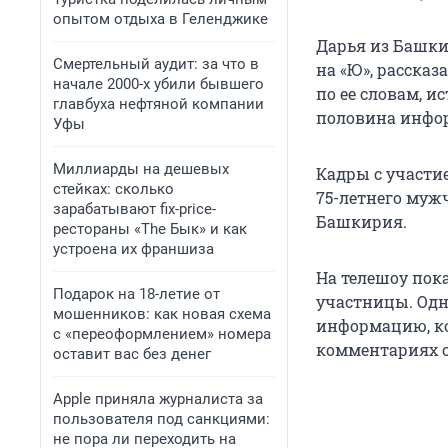
опытом отдыха в Геленджике
Дарья из Башкир
Смертельный аудит: за что в
на «Ю», рассказ
начале 2000-х убили бывшего
по ее словам, и
главбуха нефтяной компании
половина инфо
Уфы
Миллиарды на дешевых
Кадры с участ
стейках: сколько
75-летнего мужч
зарабатывают fix-price-
Башкирия.
рестораны «The Бык» и как
устроена их франшиза
На телешоу пок
Подарок на 18-летие от
участницы. Одн
мошенников: как новая схема
информацию, ко
с «переоформлением» номера
комментариях 
оставит вас без денег
Apple приняла журналиста за
пользователя под санкциями:
не пора ли переходить на