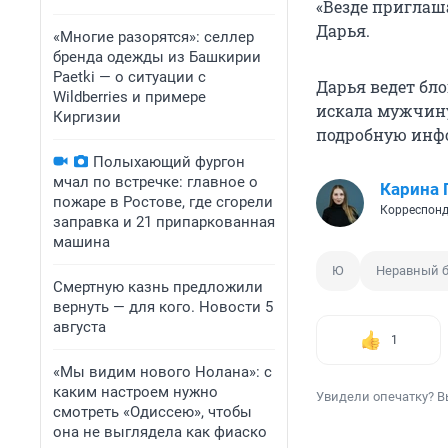
«Везде приглаша
Дарья.
«Многие разорятся»: селлер
бренда одежды из Башкирии
Paetki — о ситуации с
Дарья ведет бло
Wildberries и примере
искала мужчину
Киргизии
подробную инфо
Полыхающий фургон
мчал по встречке: главное о
Карина 
пожаре в Ростове, где сгорели
Корреспонд
заправка и 21 припаркованная
машина
Ю
Неравный 
Смертную казнь предложили
вернуть — для кого. Новости 5
августа
1
«Мы видим нового Нолана»: с
каким настроем нужно
Увидели опечатку? В
смотреть «Одиссею», чтобы
она не выглядела как фиаско