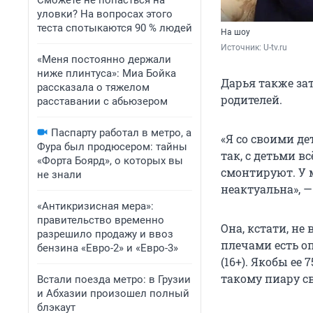
Сможете не попасться на
уловки? На вопросах этого
теста спотыкаются 90 % людей
На шоу
Источник: 
U-tv.ru
«Меня постоянно держали
ниже плинтуса»: Миа Бойка
Дарья также зат
рассказала о тяжелом
родителей.
расставании с абьюзером
Паспарту работал в метро, а
«Я со своими де
Фура был продюсером: тайны
так, с детьми в
«Форта Боярд», о которых вы
смонтируют. У 
не знали
неактуальна», —
«Антикризисная мера»:
правительство временно
Она, кстати, не
разрешило продажу и ввоз
плечами есть оп
бензина «Евро-2» и «Евро-3»
(16+). Якобы ее
такому пиару с
Встали поезда метро: в Грузии
и Абхазии произошел полный
блэкаут