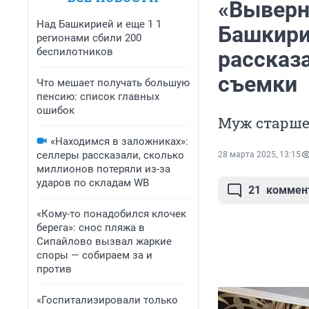
«Выверну
Над Башкирией и еще 1 1
Башкирии
регионами сбили 200
беспилотников
рассказ
съемки
Что мешает получать большую
пенсию: список главных
ошибок
Муж старше 
«Находимся в заложниках»:
селлеры рассказали, сколько
28 марта 2025, 13:15
миллионов потеряли из-за
ударов по складам WB
21
коммен
«Кому-то понадобился клочек
берега»: снос пляжа в
Сипайлово вызвал жаркие
споры — собираем за и
против
«Госпитализировали только