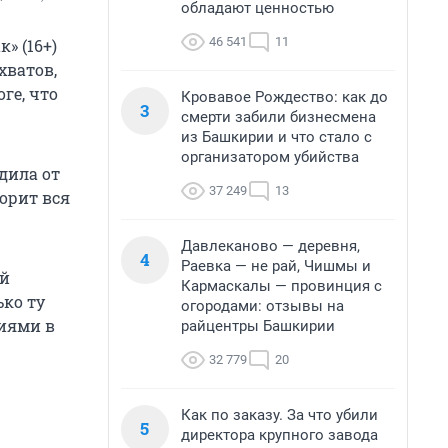
обладают ценностью
46 541
11
» (16+)
хватов,
ге, что
Кровавое Рождество: как до
3
смерти забили бизнесмена
из Башкирии и что стало с
организатором убийства
дила от
37 249
13
орит вся
Давлеканово — деревня,
4
Раевка — не рай, Чишмы и
ей
Кармаскалы — провинция с
ько ту
огородами: отзывы на
иями в
райцентры Башкирии
32 779
20
Как по заказу. За что убили
5
директора крупного завода