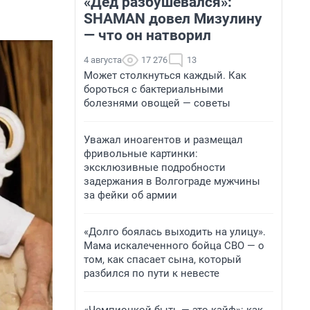
«Дед разбушевался»:
SHAMAN довел Мизулину
— что он натворил
4 августа
17 276
13
Может столкнуться каждый. Как
бороться с бактериальными
болезнями овощей — советы
Уважал иноагентов и размещал
фривольные картинки:
эксклюзивные подробности
задержания в Волгограде мужчины
за фейки об армии
«Долго боялась выходить на улицу».
Мама искалеченного бойца СВО — о
том, как спасает сына, который
разбился по пути к невесте