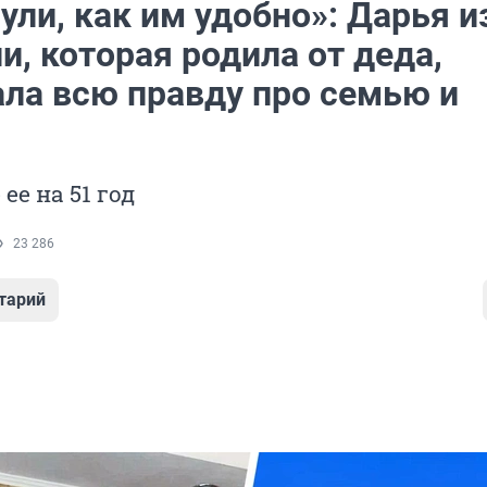
ли, как им удобно»: Дарья и
, которая родила от деда,
ала всю правду про семью и
ее на 51 год
23 286
тарий