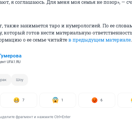
ют, я соглашаюсь. Для меня моя семья не позор», — с
г, также занимается таро и нумерологией. По ее словам
, который готов нести материальную ответственность
рмацию о ее семье читайте
в предыдущем материале
.
Гумерова
ент UFA1.RU
брак
Шоу
7
1
6
ыделите фрагмент и нажмите Ctrl+Enter