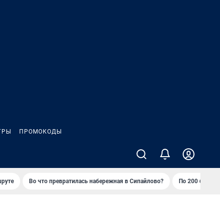
ГРЫ
ПРОМОКОДЫ
шруте
Во что превратилась набережная в Сипайлово?
По 200 баллов