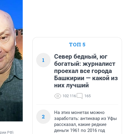
ТОП 5
Север бедный, юг
1
богатый: журналист
проехал все города
Башкирии — какой из
них лучший
102 116
165
На этих монетах можно
2
заработать: антиквар из Уфы
рассказал, какие редкие
деньги 1961 по 2016 год
ории РФ)