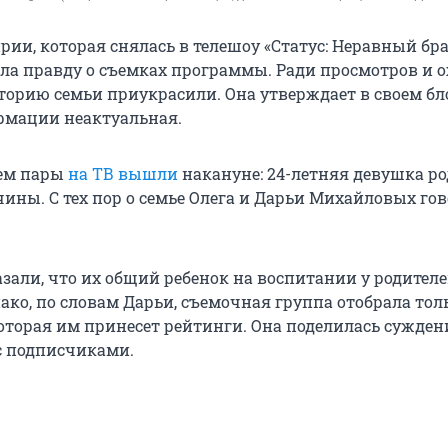
ии, которая снялась в телешоу «Статус: Неравный брак
ала правду о съемках программы. Ради просмотров и о
сторию семьи приукрасили. Она утверждает в своем бло
рмации неактуальная.
ием пары
на ТВ вышли
накануне: 24-летняя девушка ро
ины. С тех пор о семье Олега и Дарьи Михайловых гов
азали, что их общий ребенок на воспитании у родител
ако, по словам Дарьи, съемочная группа отобрала тол
торая им принесет рейтинги. Она поделилась сужден
с подписчиками.