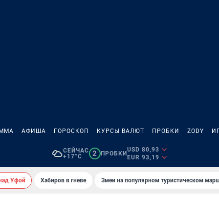
АММА
АФИША
ГОРОСКОП
КУРСЫ ВАЛЮТ
ПРОБКИ
ZODY
И
USD 80,93
СЕЙЧАС
2
ПРОБКИ
+17°C
EUR 93,19
над Уфой
Хабиров в гневе
Змеи на популярном туристическом мар