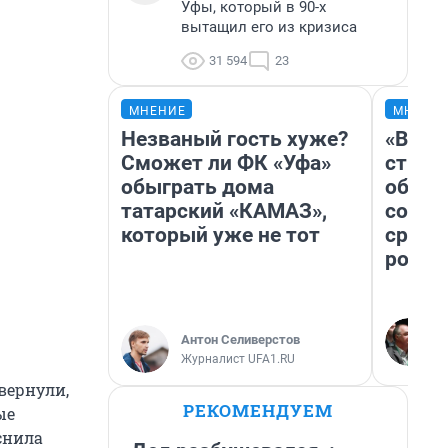
Уфы, который в 90-х
вытащил его из кризиса
31 594
23
МНЕНИЕ
МНЕНИ
Незваный гость хуже?
«В 19
Сможет ли ФК «Уфа»
строи
обыграть дома
обвал
татарский «КАМАЗ»,
совет
который уже не тот
сравн
росси
Антон Селиверстов
Журналист UFA1.RU
вернули,
РЕКОМЕНДУЕМ
ые
снила