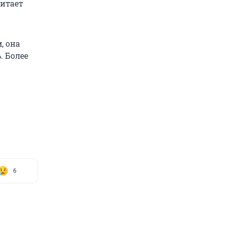
читает
, она
. Более
6