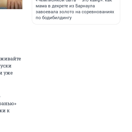
«Чемпионкой быть — это кайф»: как
мама в декрете из Барнаула
завоевала золото на соревнованиях
по бодибилдингу
реживайте
куски
и уже
е
гранью»
ки к