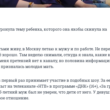
ронула тему ребенка, которого она якобы скинула на
тьми живу, в Москву летаю к мужу и по работе. Не пе
сё хорошо. Там неделю снимали, откуда я знала, какие 
меня претензий нет к каналу, но половина информаци
 призналась молодая мать.
 в первый раз принимает участие в подобных шоу. За е
ыт на телеканале «НТВ» в программе «ДНК» (16+), «За 
 75-летний муж был не уверен, что дети от него. У девуш
вое отношение.