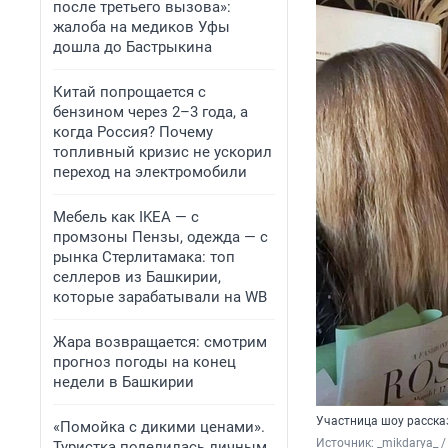
после третьего вызова»:
жалоба на медиков Уфы
дошла до Бастрыкина
Китай попрощается с
бензином через 2–3 года, а
когда Россия? Почему
топливный кризис не ускорил
переход на электромобили
Мебель как IKEA — с
промзоны Пензы, одежда — с
рынка Стерлитамака: топ
селлеров из Башкирии,
которые зарабатывали на WB
Жара возвращается: смотрим
прогноз погоды на конец
недели в Башкирии
Участница шоу расска
«Помойка с дикими ценами».
Источник: 
_mikdarya_ 
Туристка поделилась личным