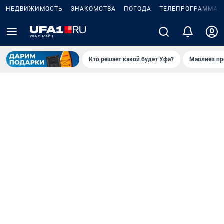
НЕДВИЖИМОСТЬ
ЗНАКОМСТВА
ПОГОДА
ТЕЛЕПРОГРАММА
Кто решает какой будет Уфа?
Мавлиев пр