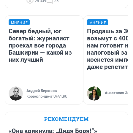
28 339
35
МНЕНИЕ
МНЕНИЕ
Север бедный, юг
Продашь за 300
богатый: журналист
возьмут с 4000
проехал все города
нам готовит н
Башкирии — какой из
налоговый зако
них лучший
коснется импор
даже репетито
Андрей Бирюков
Анастасия Зав
Корреспондент UFA1.RU
РЕКОМЕНДУЕМ
«Она крикнула: „Дядя Боря!“»