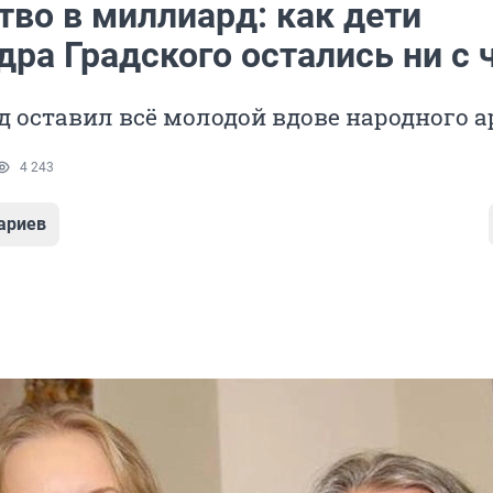
тво в миллиард: как дети
ра Градского остались ни с 
д оставил всё молодой вдове народного а
4 243
ариев