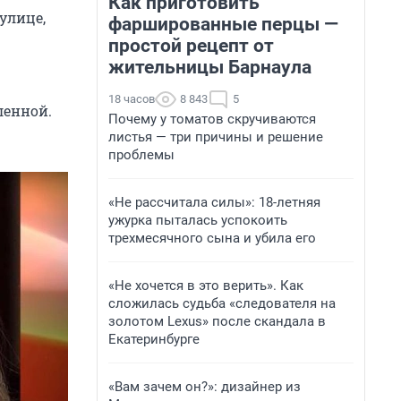
Как приготовить
улице,
фаршированные перцы —
простой рецепт от
жительницы Барнаула
18 часов
8 843
5
ленной.
Почему у томатов скручиваются
листья — три причины и решение
проблемы
«Не рассчитала силы»: 18-летняя
ужурка пыталась успокоить
трехмесячного сына и убила его
«Не хочется в это верить». Как
сложилась судьба «следователя на
золотом Lexus» после скандала в
Екатеринбурге
«Вам зачем он?»: дизайнер из