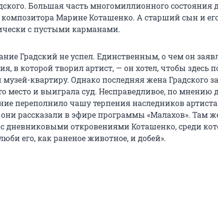
дского. Большая часть многомиллионного состояния 
 композитора Марине Коташенко. А старший сын и его
ически с пустыми карманами.
ание Градский не успел. Единственным, о чем он заяв
ия, в которой творил артист, — он хотел, чтобы здесь п
 музей-квартиру. Однако последняя жена Градского з
то место и выиграла суд. Несправедливое, по мнению 
ение переполнило чашу терпения наследников артиста
м они рассказали в эфире программы «Малахов». Там ж
с дневниковыми откровениями Коташенко, среди ко
люби его, как раненое животное, и добей».