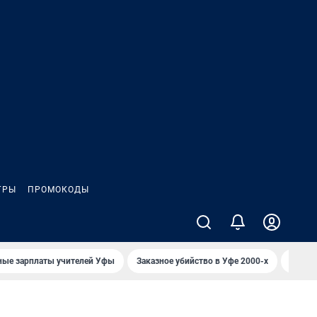
ГРЫ
ПРОМОКОДЫ
ные зарплаты учителей Уфы
Заказное убийство в Уфе 2000-х
Каким