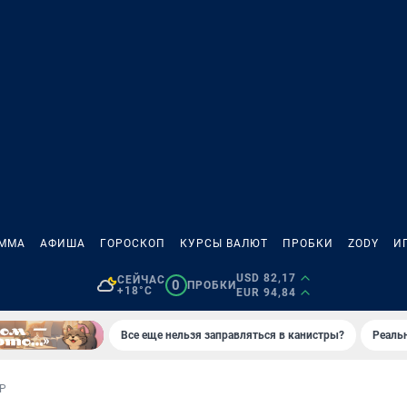
АММА
АФИША
ГОРОСКОП
КУРСЫ ВАЛЮТ
ПРОБКИ
ZODY
И
USD 82,17
СЕЙЧАС
0
ПРОБКИ
+18°C
EUR 94,84
Все еще нельзя заправляться в канистры?
Реаль
Р