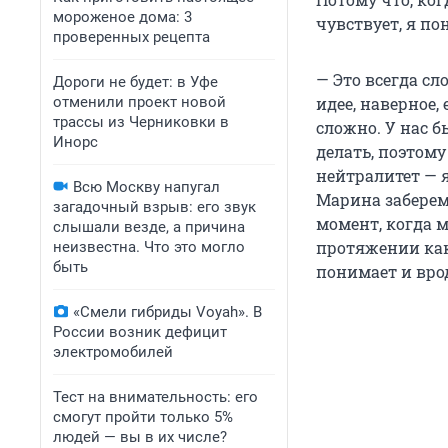
мороженое дома: 3
чувствует, я по
проверенных рецепта
— Это всегда сл
Дороги не будет: в Уфе
отменили проект новой
идее, наверное,
трассы из Черниковки в
сложно. У нас б
Инорс
делать, поэтом
нейтралитет — я
Всю Москву напугал
Марина забереме
загадочный взрыв: его звук
момент, когда м
слышали везде, а причина
протяжении како
неизвестна. Что это могло
быть
понимает и вро
«Смели гибриды Voyah». В
России возник дефицит
электромобилей
Тест на внимательность: его
смогут пройти только 5%
людей — вы в их числе?