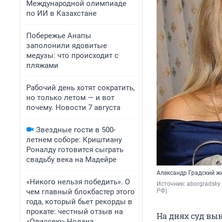
Международной олимпиаде
по ИИ в Казахстане
Побережье Анапы
заполонили ядовитые
медузы: что происходит с
пляжами
Рабочий день хотят сократить,
но только летом — и вот
почему. Новости 7 августа
Звездные гости в 500-
летнем соборе: Криштиану
Роналду готовится сыграть
свадьбу века на Мадейре
Александр Градский ж
«Никого нельзя победить». О
Источник: 
aborgradsky
чем главный блокбастер этого
РФ)
года, который бьет рекорды в
прокате: честный отзыв на
На днях суд вын
«Одиссею» Нолана