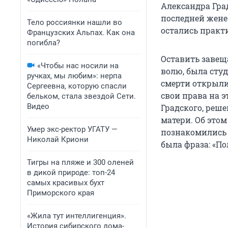
Александра Гра
последней жене
Тело россиянки нашли во
остались практ
Французских Альпах. Как она
погибла?
Оставить завещ
«Чтобы нас носили на
волю, была студ
ручках, мы любим»: нерпа
смерти открыли
Сергеевна, которую спасли
свои права на э
бельком, стала звездой Сети.
Видео
Градского, реш
матери. Об это
Умер экс-ректор УГАТУ —
познакомились 
Николай Криони
была фраза: «По
Тигры на пляже и 300 оленей
в дикой природе: топ-24
самых красивых бухт
Приморского края
«Жила тут интеллигенция».
История сибирского дома-