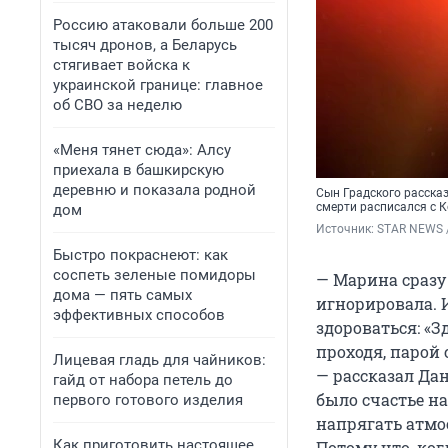
Россию атаковали больше 200
тысяч дронов, а Беларусь
стягивает войска к
украинской границе: главное
об СВО за неделю
«Меня тянет сюда»: Алсу
приехала в башкирскую
деревню и показала родной
Сын Градского рассказ
смерти расписался с 
дом
Источник: 
STAR NEWS 
Быстро покраснеют: как
соспеть зеленые помидоры
— Марина сразу
дома — пять самых
игнорировала. 
эффективных способов
здороваться: «З
проходя, парой 
Лицевая гладь для чайников:
— рассказал Да
гайд от набора петель до
было счастье на
первого готового изделия
напрягать атмос
Как приготовить настоящее
Потому что, ко