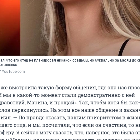
ал, что его отец не планировал никакой свадьбы, но буквально за месяц до с
Коташенко
/ YouTube.com
 же выстроила такую форму общения, где она нас прос
И мы в какой-то момент стали демонстративно с ней
дравствуй, Марина, и прощай». Так, чтобы хотя бы как-
слов перекинулись. На этом всё наше общение и закан
ниил. — По правде сказать, нашим приоритетом в жизн
шего отца, и мы посчитали, что если он счастлив, то н
феру. Я сейчас могу сказать, что, наверное, это была 
гда у Марины появилась возможность выражать то, чт