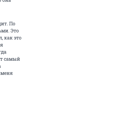
дит. По
ьми. Это
, как это
ия
гда
от самый
а
 меня