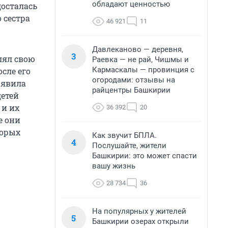
обладают ценностью
досталась
 сестра
46 921
11
Давлеканово — деревня,
3
лял свою
Раевка — не рай, Чишмы и
Кармаскалы — провинция с
осле его
огородами: отзывы на
аявила
райцентры Башкирии
детей
 и их
36 392
20
е они
торых
Как звучит БПЛА.
4
Послушайте, жители
Башкирии: это может спасти
вашу жизнь
28 734
36
На популярных у жителей
5
Башкирии озерах открыли