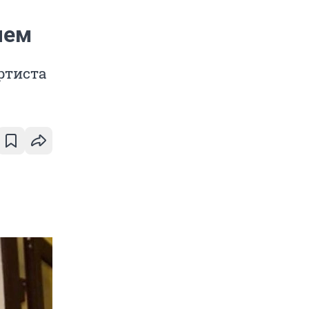
чем
ртиста