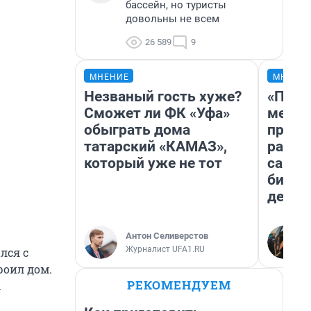
бассейн, но туристы
довольны не всем
26 589
9
МНЕНИЕ
МНЕНИ
Незваный гость хуже?
«Поку
Сможет ли ФК «Уфа»
мешке
обыграть дома
предп
татарский «КАМАЗ»,
расска
который уже не тот
самом
бизне
дешев
Антон Селиверстов
Журналист UFA1.RU
лся с
роил дом.
РЕКОМЕНДУЕМ
.