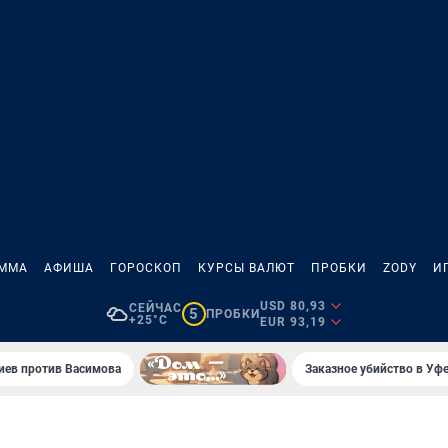
АММА
АФИША
ГОРОСКОП
КУРСЫ ВАЛЮТ
ПРОБКИ
ZODY
И
USD 80,93
СЕЙЧАС
5
ПРОБКИ
+25°C
EUR 93,19
иев против Васимова
Заказное убийство в Уфе