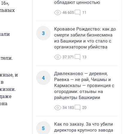
обладают ценностью
16»,
альных
46 605
11
Кровавое Рождество: как до
3
пали
смерти забили бизнесмена
из Башкирии и что стало с
организатором убийства
37 371
13
тели.
Давлеканово — деревня,
жные, и
4
Раевка — не рай, Чишмы и
 в
Кармаскалы — провинция с
 жизни.
огородами: отзывы на
одаже
райцентры Башкирии
она
34 183
20
Как по заказу. За что убили
5
директора крупного завода