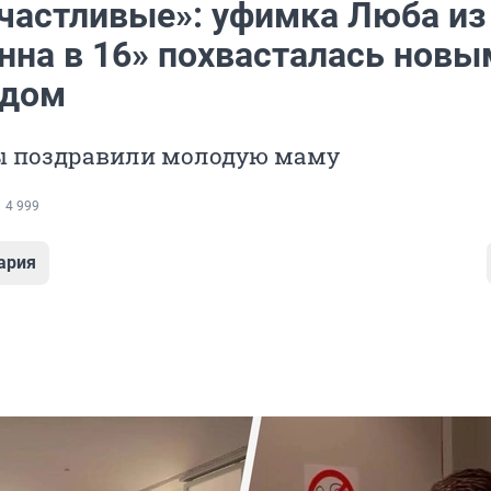
счастливые»: уфимка Люба из
нна в 16» похвасталась новы
ндом
 поздравили молодую маму
4 999
ария