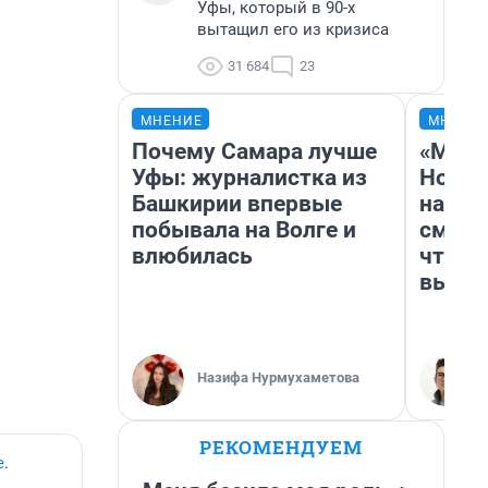
Уфы, который в 90-х
вытащил его из кризиса
31 684
23
МНЕНИЕ
МНЕНИ
Почему Самара лучше
«Мы в
Уфы: журналистка из
Нолан
Башкирии впервые
настр
побывала на Волге и
смотр
влюбилась
чтобы
выгля
Назифа Нурмухаметова
РЕКОМЕНДУЕМ
е
.