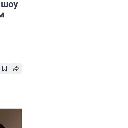
 шоу
м