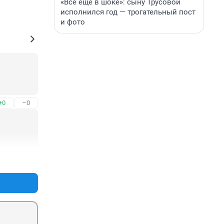
«Все еще в шоке»: сыну Трусовой
исполнился год — трогательный пост
и фото
+0
–0
+0
–0