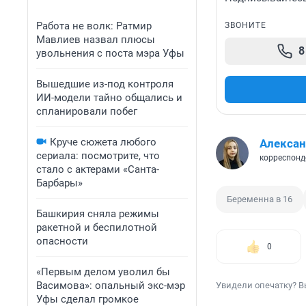
Работа не волк: Ратмир
ЗВОНИТЕ
Мавлиев назвал плюсы
8
увольнения с поста мэра Уфы
Вышедшие из-под контроля
ИИ-модели тайно общались и
спланировали побег
Круче сюжета любого
Алексан
сериала: посмотрите, что
корреспонд
стало с актерами «Санта-
Барбары»
Беременна в 16
Башкирия сняла режимы
ракетной и беспилотной
опасности
0
«Первым делом уволил бы
Васимова»: опальный экс-мэр
Увидели опечатку? В
Уфы сделал громкое