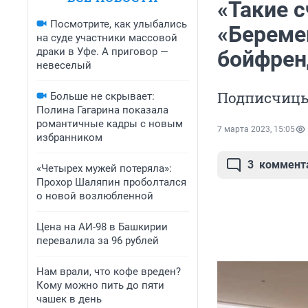
«Такие 
Посмотрите, как улыбались
«Береме
на суде участники массовой
драки в Уфе. А приговор —
бойфре
невеселый
Подписчицы
Больше не скрывает:
Полина Гагарина показала
романтичные кадры с новым
7 марта 2023, 15:05
избранником
3
коммент
«Четырех мужей потеряла»:
Прохор Шаляпин проболтался
о новой возлюбленной
Цена на АИ-98 в Башкирии
перевалила за 96 рублей
Нам врали, что кофе вреден?
Кому можно пить до пяти
чашек в день