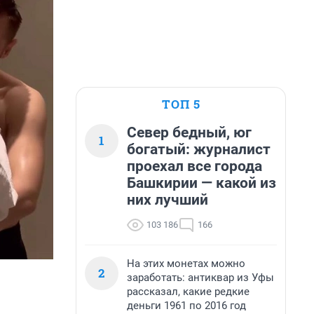
ТОП 5
Север бедный, юг
1
богатый: журналист
проехал все города
Башкирии — какой из
них лучший
103 186
166
На этих монетах можно
2
заработать: антиквар из Уфы
рассказал, какие редкие
деньги 1961 по 2016 год