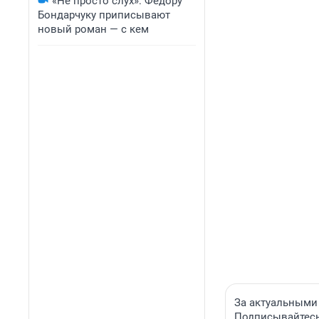
«Не просто слух»: Федору
Бондарчуку приписывают
новый роман — с кем
За актуальными
Подписывайтесь 