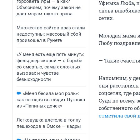
горсовета Уфы — а как?
Уфимка Люба, п
Объясняем, почему закон не
снова влюбилас
дает мэрам такого права
сетях.
Множество сайтов враз стали
недоступны: массовый сбой
Молодая мама и
произошел в Рунете
Любу поздравл
«У меня есть еще пять минут»:
— Такие счастли
фельдшер скорой — о борьбе
со смертью, самых сложных
вызовах и чувстве
Напомним, у де
безысходности
они расстались.
соцсетях, где р
«Меня бесила моя роль»:
как сегодня выглядит Пуговка
Судя по всему,
из «Папиных дочек»
собственного об
отметила свой 
Легковушка влетела в толпу
пешеходов в Омске — кадры