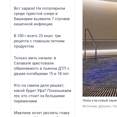
Вот зараза! На популярном
среди туристов озере в
Башкирии выявили 7 случаев
кишечной инфекции
В 100 г всего 23 ккал: три
рецепта с главным летним
продуктом
Только жить начали: в
Салавате арестовали
обвиняемого в пьяном ДТП с
двумя погибшими 15 и 18 лет
Кто на самом деле решает,
какой будет Уфа? Показываем
тех, кто стоит за большими
переменами
Люба и ее новый паре
Источник: 
@lyuovu / I
Мавлиев хочет уволить главу