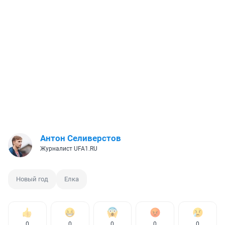
Антон Селиверстов
Журналист UFA1.RU
Новый год
Елка
0
0
0
0
0