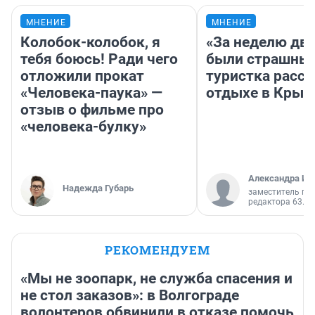
МНЕНИЕ
МНЕНИЕ
Колобок-колобок, я
«За неделю две
тебя боюсь! Ради чего
были страшные
отложили прокат
туристка расск
«Человека-паука» —
отдыхе в Крым
отзыв о фильме про
«человека-булку»
Александра Ис
Надежда Губарь
заместитель гл
редактора 63.RU
РЕКОМЕНДУЕМ
«Мы не зоопарк, не служба спасения и
не стол заказов»: в Волгограде
волонтеров обвинили в отказе помочь