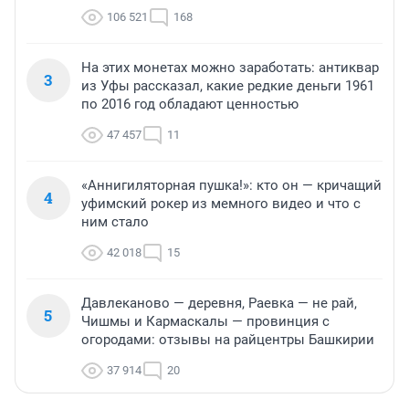
106 521
168
На этих монетах можно заработать: антиквар
3
из Уфы рассказал, какие редкие деньги 1961
по 2016 год обладают ценностью
47 457
11
«Аннигиляторная пушка!»: кто он — кричащий
4
уфимский рокер из мемного видео и что с
ним стало
42 018
15
Давлеканово — деревня, Раевка — не рай,
5
Чишмы и Кармаскалы — провинция с
огородами: отзывы на райцентры Башкирии
37 914
20