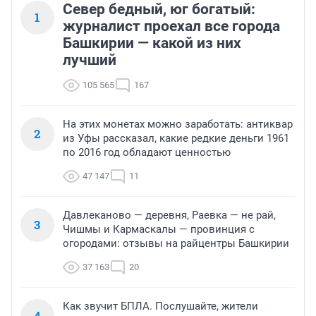
Север бедный, юг богатый:
1
журналист проехал все города
Башкирии — какой из них
лучший
105 565
167
На этих монетах можно заработать: антиквар
2
из Уфы рассказал, какие редкие деньги 1961
по 2016 год обладают ценностью
47 147
11
Давлеканово — деревня, Раевка — не рай,
3
Чишмы и Кармаскалы — провинция с
огородами: отзывы на райцентры Башкирии
37 163
20
Как звучит БПЛА. Послушайте, жители
4