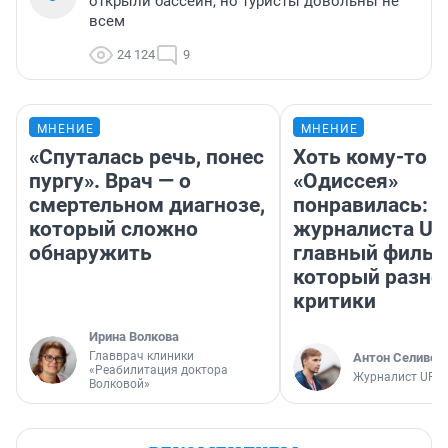
открыли бассейн, но туристы довольны не
всем
24 124
9
МНЕНИЕ
МНЕНИЕ
«Спуталась речь, понес
Хоть кому-то
пургу». Врач — о
«Одиссея»
смертельном диагнозе,
понравилась: 
который сложно
журналиста UF
обнаружить
главный фильм
который разно
критики
Ирина Волкова
Главврач клиники
Антон Селивер
«Реабилитация доктора
Журналист UFA1
Волковой»