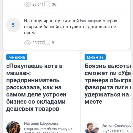
28 641
36
На популярных у жителей Башкирии озерах
5
открыли бассейн, но туристы довольны не
всем
25 777
9
МНЕНИЕ
МНЕНИЕ
«Покупаешь кота в
Боязнь высоты:
мешке»:
сможет ли «Уфа
предприниматель
тренера обыгра
рассказала, как на
фаворита лиги и
самом деле устроен
удержаться на 
бизнес со складами
месте
дешевых товаров
Наталья Шорохова
Антон Селиверс
Открыла кофейную точку на
Журналист UFA1.