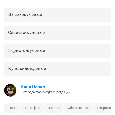
Высококучевые
Слоисто-кучевые
Перисто-кучевые
Кучево-дождевые
Илья Ненко
Шеф-редактор evergreen-редакции
Тест
География
Знания
Образование
Географиче