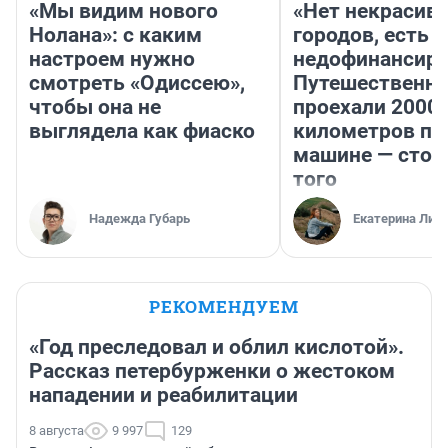
«Мы видим нового
«Нет некрасив
Нолана»: с каким
городов, есть
настроем нужно
недофинансиро
смотреть «Одиссею»,
Путешественн
чтобы она не
проехали 2000
выглядела как фиаско
километров по 
машине — стои
того
Надежда Губарь
Екатерина Лит
РЕКОМЕНДУЕМ
«Год преследовал и облил кислотой».
Рассказ петербурженки о жестоком
нападении и реабилитации
8 августа
9 997
129