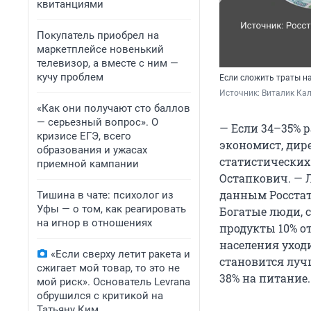
квитанциями
Покупатель приобрел на
маркетплейсе новенький
телевизор, а вместе с ним —
кучу проблем
Если сложить траты на
Источник: 
Виталик Кал
«Как они получают сто баллов
— серьезный вопрос». О
— Если 34–35% р
кризисе ЕГЭ, всего
экономист, дир
образования и ужасах
статистических
приемной кампании
Остапкович. — Л
данным Росстат
Тишина в чате: психолог из
Уфы — о том, как реагировать
Богатые люди, с
на игнор в отношениях
продукты 10% от
населения уходи
«Если сверху летит ракета и
становится луч
сжигает мой товар, то это не
38% на питание.
мой риск». Основатель Levrana
обрушился с критикой на
Татьяну Ким