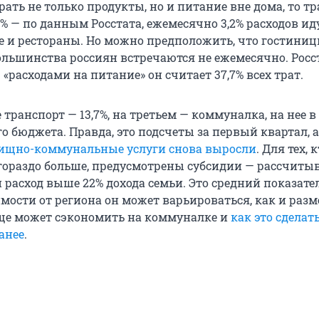
рать не только продукты, но и питание вне дома, то т
8% — по данным Росстата, ежемесячно 3,2% расходов ид
е и рестораны. Но можно предположить, что гостиниц
ольшинства россиян встречаются не ежемесячно. Росст
«расходами на питание» он считает 37,7% всех трат.
 транспорт — 13,7%, на третьем — коммуналка, на нее в
его бюджета. Правда, это подсчеты за первый квартал, 
ищно-коммунальные услуги снова выросли
. Для тех, 
гораздо больше, предусмотрены субсидии — рассчитыв
 расход выше 22% дохода семьи. Это средний показате
имости от региона он может варьироваться, как и разм
еще может сэкономить на коммуналке и
как это сделат
анее
.