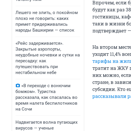
Впрочем, если б
будут как раз 3
Лешего не злить, о покойном
гостиницы, каф
плохо не говорить: каких
таки в жизни б
примет придерживались
народы Башкирии — список
подтверждает — 
«Рейс задерживается».
На втором месте
Закрытые аэропорты,
уходит 11,4% вс
неудобные ночевки и сутки на
тарифы на жил
пересадку: как
путешествовать при
тратит на ЖКУ 
нестабильном небе
них можно, если
стране, в завис
«В переходе с вонючим
субсидии. Кто 
бомжом». Туристка
рассказывали р
рассказала, как спасалась во
время налета беспилотников
на Сочи
Надвигается волна пугающих
вирусов — ученые