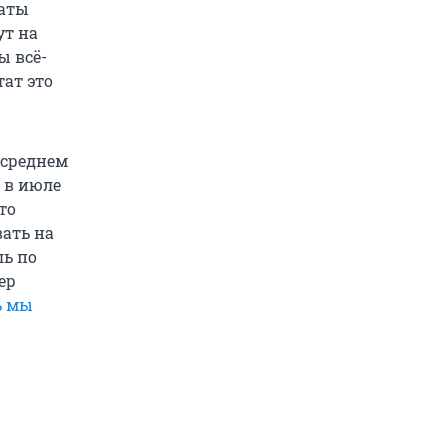
раты
ут на
ы всё-
ат это
 среднем
а в июле
кто
ать на
ль по
ер
ь мы