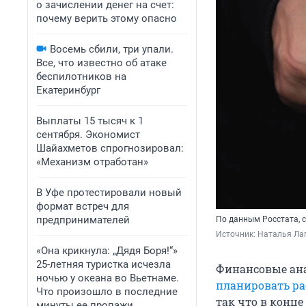
о зачислении денег на счет:
почему верить этому опасно
Восемь сбили, три упали.
Все, что известно об атаке
беспилотников на
Екатеринбург
Выплаты 15 тысяч к 1
сентября. Экономист
Шайахметов спрогнозировал:
«Механизм отработан»
В Уфе протестировали новый
формат встреч для
предпринимателей
По данным Росстата, 
Источник: 
Наталья Лап
«Она крикнула: „Дядя Боря!“»
25-летняя туристка исчезла
Финансовые ан
ночью у океана во Вьетнаме.
планировать р
Что произошло в последние
так что в конце
минуты ее пропажи