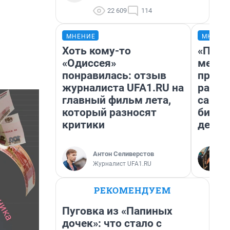
22 609
114
МНЕНИЕ
МНЕНИ
Хоть кому-то
«Поку
«Одиссея»
мешке
понравилась: отзыв
предп
журналиста UFA1.RU на
расска
главный фильм лета,
самом
который разносят
бизне
критики
дешев
Антон Селиверстов
Журналист UFA1.RU
РЕКОМЕНДУЕМ
Пуговка из «Папиных
дочек»: что стало с