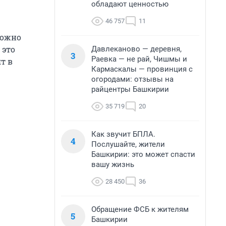
обладают ценностью
46 757
11
можно
 это
Давлеканово — деревня,
3
Раевка — не рай, Чишмы и
т в
Кармаскалы — провинция с
огородами: отзывы на
райцентры Башкирии
35 719
20
Как звучит БПЛА.
4
Послушайте, жители
Башкирии: это может спасти
вашу жизнь
28 450
36
Обращение ФСБ к жителям
5
Башкирии