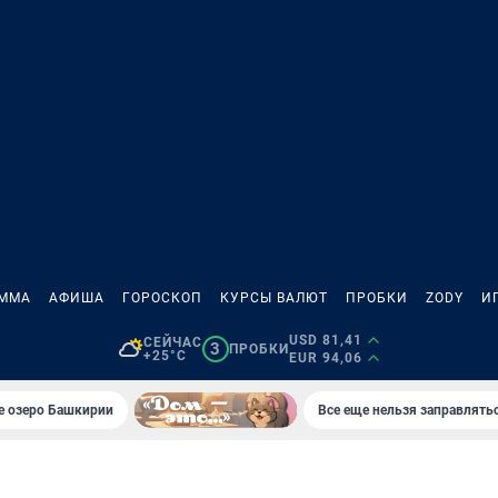
АММА
АФИША
ГОРОСКОП
КУРСЫ ВАЛЮТ
ПРОБКИ
ZODY
И
USD 81,41
СЕЙЧАС
3
ПРОБКИ
+25°C
EUR 94,06
е озеро Башкирии
Все еще нельзя заправлять