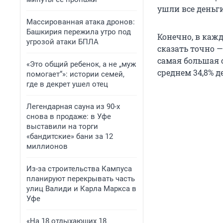
ушли все деньги
Массированная атака дронов:
Башкирия пережила утро под
Конечно, в каж
угрозой атаки БПЛА
сказать точно —
самая большая 
«Это общий ребенок, а не „муж
среднем 34,8% 
помогает“»: истории семей,
где в декрет ушел отец
Легендарная сауна из 90-х
снова в продаже: в Уфе
выставили на торги
«бандитские» бани за 12
миллионов
Из-за строительства Кампуса
планируют перекрывать часть
улиц Валиди и Карла Маркса в
Уфе
«На 18 отдыхающих 18