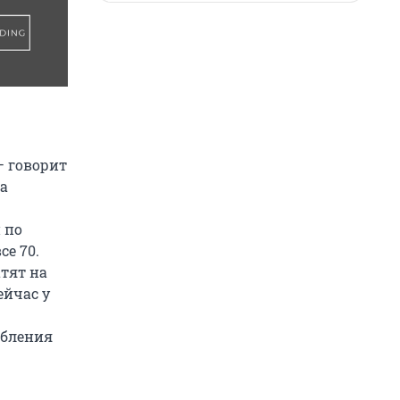
— говорит
а
 по
се 70.
атят на
ейчас у
ебления