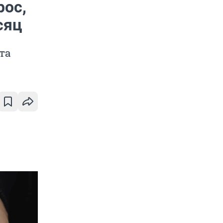
рос,
сяц
та