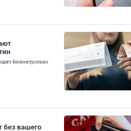
ают
тин
ходит бесконтрольно
т без вашего