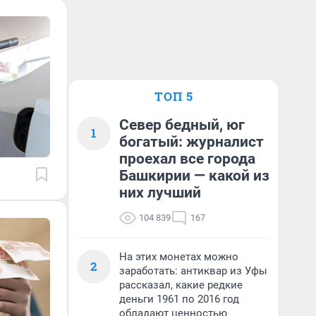
ТОП 5
Север бедный, юг
1
богатый: журналист
проехал все города
Башкирии — какой из
них лучший
104 839
167
На этих монетах можно
2
заработать: антиквар из Уфы
рассказал, какие редкие
деньги 1961 по 2016 год
обладают ценностью