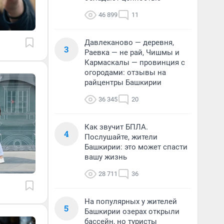
46 899
11
Давлеканово — деревня,
3
Раевка — не рай, Чишмы и
Кармаскалы — провинция с
огородами: отзывы на
райцентры Башкирии
36 345
20
Как звучит БПЛА.
4
Послушайте, жители
Башкирии: это может спасти
вашу жизнь
28 711
36
На популярных у жителей
5
Башкирии озерах открыли
бассейн, но туристы