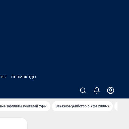
ГРЫ
ПРОМОКОДЫ
ные зарплаты учителей Уфы
Заказное убийство в Уфе 2000-х
Каким