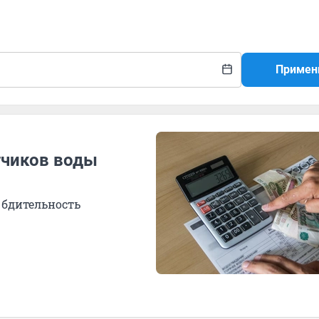
Примен
тчиков воды
 бдительность