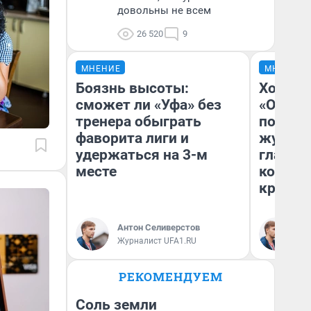
довольны не всем
26 520
9
МНЕНИЕ
МНЕНИЕ
Боязнь высоты:
Хоть к
сможет ли «Уфа» без
«Одисс
тренера обыграть
понрав
фаворита лиги и
журнал
удержаться на 3-м
главны
месте
которы
критик
Антон Селиверстов
Ан
Журналист UFA1.RU
Жу
РЕКОМЕНДУЕМ
Соль земли