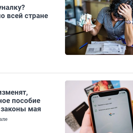
уналку?
о всей стране
изменят,
ное пособие
 законы мая
але