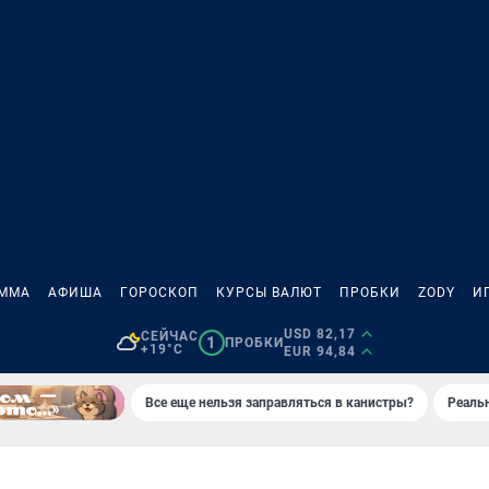
АММА
АФИША
ГОРОСКОП
КУРСЫ ВАЛЮТ
ПРОБКИ
ZODY
И
USD 82,17
СЕЙЧАС
1
ПРОБКИ
+19°C
EUR 94,84
Все еще нельзя заправляться в канистры?
Реаль