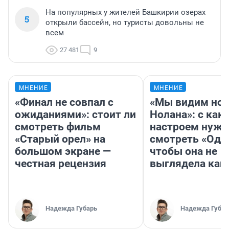
На популярных у жителей Башкирии озерах
5
открыли бассейн, но туристы довольны не
всем
27 481
9
МНЕНИЕ
МНЕНИЕ
«Финал не совпал с
«Мы видим нов
ожиданиями»: стоит ли
Нолана»: с как
смотреть фильм
настроем нужн
«Старый орел» на
смотреть «Оди
большом экране —
чтобы она не
честная рецензия
выглядела как
Надежда Губарь
Надежда Губар