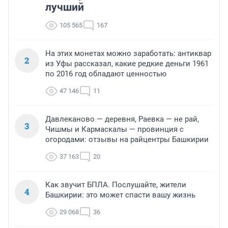
лучший
Ну и т.д. И т.п.
105 565
167
На этих монетах можно заработать: антиквар
2
из Уфы рассказал, какие редкие деньги 1961
по 2016 год обладают ценностью
47 146
11
Давлеканово — деревня, Раевка — не рай,
3
Чишмы и Кармаскалы — провинция с
огородами: отзывы на райцентры Башкирии
37 163
20
Как звучит БПЛА. Послушайте, жители
4
Башкирии: это может спасти вашу жизнь
29 068
36