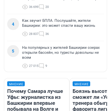
36 699
20
Как звучит БПЛА. Послушайте, жители
4
Башкирии: это может спасти вашу жизнь
28 837
36
На популярных у жителей Башкирии озерах
5
открыли бассейн, но туристы довольны не
всем
27 015
9
МНЕНИЕ
МНЕНИЕ
Почему Самара лучше
Боязнь высоты
Уфы: журналистка из
сможет ли «Уфа
Башкирии впервые
тренера обыгр
побывала на Волге и
фаворита лиги 