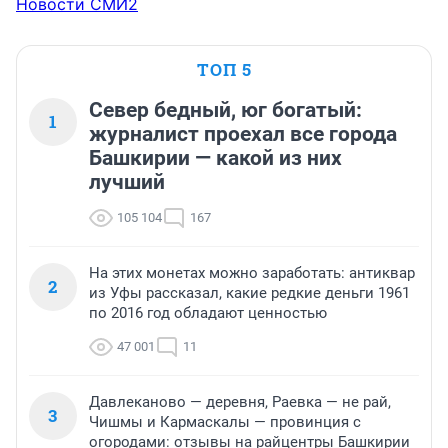
Новости СМИ2
ТОП 5
Север бедный, юг богатый:
1
журналист проехал все города
Башкирии — какой из них
лучший
105 104
167
На этих монетах можно заработать: антиквар
2
из Уфы рассказал, какие редкие деньги 1961
по 2016 год обладают ценностью
47 001
11
Давлеканово — деревня, Раевка — не рай,
3
Чишмы и Кармаскалы — провинция с
огородами: отзывы на райцентры Башкирии