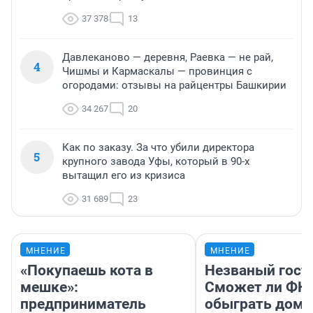
37 378
13
Давлеканово — деревня, Раевка — не рай,
4
Чишмы и Кармаскалы — провинция с
огородами: отзывы на райцентры Башкирии
34 267
20
Как по заказу. За что убили директора
5
крупного завода Уфы, который в 90-х
вытащил его из кризиса
31 689
23
МНЕНИЕ
МНЕНИЕ
«Покупаешь кота в
Незваный гост
мешке»:
Сможет ли ФК 
предприниматель
обыграть дома