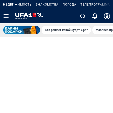
НЕДВИЖИМОСТЬ
ЗНАКОМСТВА
ПОГОДА
ТЕЛЕПРОГРАММА
Кто решает какой будет Уфа?
Мавлиев пр