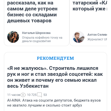
рассказала, как на
татарский «КА
самом деле устроен
который уже не
бизнес со складами
дешевых товаров
Наталья Шорохова
Антон Селивер
Открыла кофейную точку на
Журналист UFA1
деньги соцразвития
РЕКОМЕНДУЕМ
«Я не жалуюсь». Строитель лишился
рук и ног и стал звездой соцсетей: как
он живет и почему его семью искал
весь Узбекистан
11 часов
10 725
53
AI-AINA: Атака на соцсети депутатов, бюджета вузов
не хватило лучшим и сколько стоит арбуз