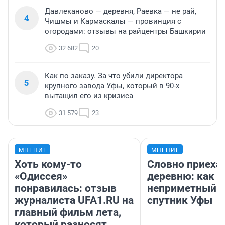
Давлеканово — деревня, Раевка — не рай,
4
Чишмы и Кармаскалы — провинция с
огородами: отзывы на райцентры Башкирии
32 682
20
Как по заказу. За что убили директора
5
крупного завода Уфы, который в 90-х
вытащил его из кризиса
31 579
23
МНЕНИЕ
МНЕНИЕ
Хоть кому-то
Словно приехал
«Одиссея»
деревню: как 
понравилась: отзыв
неприметный г
журналиста UFA1.RU на
спутник Уфы
главный фильм лета,
который разносят