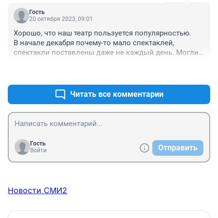
бывает сразу на спектакль. На радость, особенно для 
Гость
своих детей, родители всегда идут на жертвы, 
20 октября 2023, 09:01
экономят на чем то другом, а учитывая сколько 
Хорошо, что наш театр пользуется популярностью. 

население тратит на сигареты и спиртные напитки, 
В начале декабря почему-то мало спектаклей, 
особенно мужчины, детей можно было бы каждый 
спектакли поставлены даже не каждый день. Могли 
месяц на эти деньги водить в театр.
бы поставить больше спектаклей, раз такой ажиотаж.
+0
–0
Читать все комментарии
Гость
Отправить
Войти
Новости СМИ2