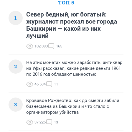
ТОП 5
Север бедный, юг богатый:
1
журналист проехал все города
Башкирии — какой из них
лучший
102 080
165
На этих монетах можно заработать: антиквар
2
из Уфы рассказал, какие редкие деньги 1961
по 2016 год обладают ценностью
46 534
11
Кровавое Рождество: как до смерти забили
3
бизнесмена из Башкирии и что стало с
организатором убийства
37 226
13