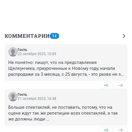
КОММЕНТАРИИ
12
Гость
22 октября 2023, 10:09
Не понятно: пишут, что на представления 
Щелкунчика, приуроченные к Новому году, начали 
распродажи за 3 месяца, с 25 августа, - это разве не за 
4 месяца? И где прошли объявления о старте продаж? 
+0
–0
Наверное, целевым маршем билеты проследовали к 
детям Правительства РБ, депутатов и ещё с ними.
Гость
21 октября 2023, 16:48
Больше спектаклей, не поставить, потому, что на 
сцене идут так же репетиции всех спектаклей, а так 
же должны люди 

и отдыхать, ибо это адский физический труд. Они с 
+0
–0
утра идут на классику, потом репетицию, и после 