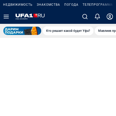
НЕДВИЖИМОСТЬ
ЗНАКОМСТВА
ПОГОДА
ТЕЛЕПРОГРАММА
Кто решает какой будет Уфа?
Мавлиев пр