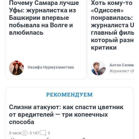
Почему Самара лучше
Хоть кому-то
Уфы: журналистка из
«Одиссея»
Башкирии впервые
понравилась: 
побывала на Волге и
журналиста UF
влюбилась
главный фильм
который разно
критики
Антон Селивер
Назифа Нурмухаметова
Журналист UFA1
РЕКОМЕНДУЕМ
Слизни атакуют: как спасти цветник
от вредителей — три копеечных
способа
3 часа
3 147
3