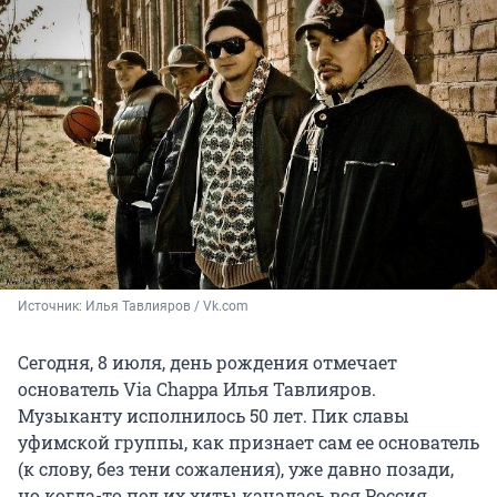
Источник: 
Илья Тавлияров / Vk.com
Сегодня, 8 июля, день рождения отмечает
основатель Via Chappa Илья Тавлияров.
Музыканту исполнилось 50 лет. Пик славы
уфимской группы, как признает сам ее основатель
(к слову, без тени сожаления), уже давно позади,
но когда-то под их хиты качалась вся Россия.