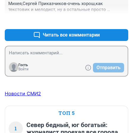
Михея,Сергей Приказчиков-очень хорош,как 
текстовик и мелодист, ну а остальные просто 
существуют, эти камбэки-ничто, дань возрасту
+1
–0
Читать все комментарии
Гость
Отправить
Войти
Новости СМИ2
ТОП 5
Север бедный, юг богатый:
1
журналист проехал все города