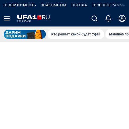
НЕДВИЖИМОСТЬ
ЗНАКОМСТВА
ПОГОДА
ТЕЛЕПРОГРАММА
Кто решает какой будет Уфа?
Мавлиев пр