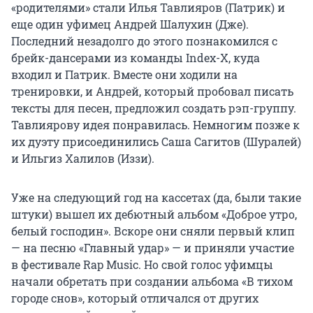
«родителями» стали Илья Тавлияров (Патрик) и
еще один уфимец Андрей Шалухин (Дже).
Последний незадолго до этого познакомился с
брейк-дансерами из команды Index-X, куда
входил и Патрик. Вместе они ходили на
тренировки, и Андрей, который пробовал писать
тексты для песен, предложил создать рэп-группу.
Тавлиярову идея понравилась. Немногим позже к
их дуэту присоединились Саша Сагитов (Шуралей)
и Ильгиз Халилов (Иззи).
Уже на следующий год на кассетах (да, были такие
штуки) вышел их дебютный альбом «Доброе утро,
белый господин». Вскоре они сняли первый клип
— на песню «Главный удар» — и приняли участие
в фестивале Rap Music. Но свой голос уфимцы
начали обретать при создании альбома «В тихом
городе снов», который отличался от других