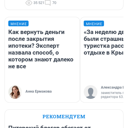
35 521
70
МНЕНИЕ
МНЕНИЕ
Как вернуть деньги
«За неделю две
после закрытия
были страшные
ипотеки? Эксперт
туристка расск
назвала способ, о
отдыхе в Крым
котором знают далеко
не все
Александра Ис
Анна Ермакова
заместитель гл
редактора 63.RU
РЕКОМЕНДУЕМ
Питерский блогер сбегает от