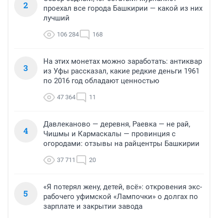
2
проехал все города Башкирии — какой из них
лучший
106 284
168
На этих монетах можно заработать: антиквар
3
из Уфы рассказал, какие редкие деньги 1961
по 2016 год обладают ценностью
47 364
11
Давлеканово — деревня, Раевка — не рай,
4
Чишмы и Кармаскалы — провинция с
огородами: отзывы на райцентры Башкирии
37 711
20
«Я потерял жену, детей, всё»: откровения экс-
5
рабочего уфимской «Лампочки» о долгах по
зарплате и закрытии завода