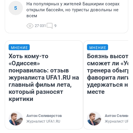
На популярных у жителей Башкирии озерах
5
открыли бассейн, но туристы довольны не
всем
27 031
9
МНЕНИЕ
МНЕНИЕ
Хоть кому-то
Боязнь высоты
«Одиссея»
сможет ли «Уфа
понравилась: отзыв
тренера обыгр
журналиста UFA1.RU на
фаворита лиги 
главный фильм лета,
удержаться на
который разносят
месте
критики
Антон Селиверстов
Антон Селивер
Журналист UFA1.RU
Журналист UFA1