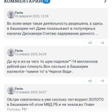
КОММЕНТАРИИ
13
Гость
26 февраля 2025, 12:59
Во всем мире такая деятельность разрешена, а здесь 
в Башкирии нет.Даже показывают в популярных 
каналах Дискавери.Считаю задержание данного 
гражданина незаконной акцией по закрытым 
+0
–0
непубличным нормативам.На территории России 
лица в частном порядке добывают золото и 
Гость
демонстрируют на видео.Прокуратура РБ должна 
16 января 2025, 04:09
вмешаться и публично дать оценку действиям УФСБ.
Да ну и из-за чего то шум подняли""-14 миллионов 
рублей-раз плюнуть.Вон сколько в Башкирии 
валяются--"камни то"-а Черное Вода-.
+0
–0
Гость
16 января 2025, 04:07
Ой,при схватились-а уже сколько лет-воруют ЗОЛОТО 
в Башкирии-об этом МВД РБ и не знали,во Главе 
Головы РБ".