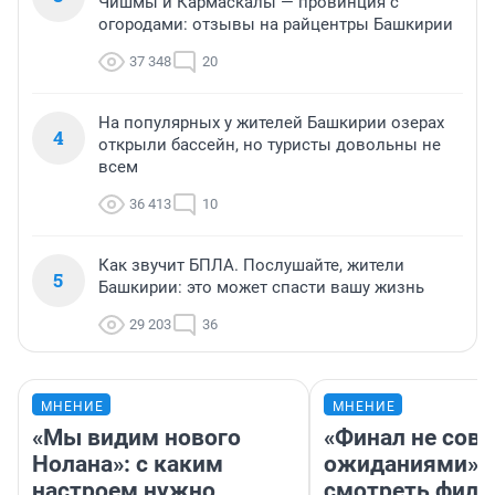
Чишмы и Кармаскалы — провинция с
огородами: отзывы на райцентры Башкирии
37 348
20
На популярных у жителей Башкирии озерах
4
открыли бассейн, но туристы довольны не
всем
36 413
10
Как звучит БПЛА. Послушайте, жители
5
Башкирии: это может спасти вашу жизнь
29 203
36
МНЕНИЕ
МНЕНИЕ
«Мы видим нового
«Финал не совп
Нолана»: с каким
ожиданиями»: 
настроем нужно
смотреть фил