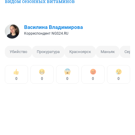
видом сезонных витаминов
Василина Владимирова
Корреспондент NGS24.RU
Убийство
Прокуратура
Красноярск
Маньяк
Сери
0
0
0
0
0