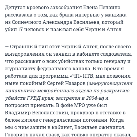
Депутат краевого заксобрания Елена Пензина
рассказала о том, как брала интервью у маньяка
из Солнечного Александра Васильева, который
убил 17 человек и называл себя Черный Ангел.
— Страшный тип этот Черный Ангел, после своего
выздоровления он заявил в кабинете следователя,
что расскажет о всех убийствах только генералу и
журналисту федерального канала. В то время я
работала для программы «ЧП» НТВ, мне позвонил
ныне покойный Сергей Назаров (
замруководителя
начальника межрайонного отдела по раскрытию
убийств ГУВД края, застрелен в 2004-м
) и
попросил приехать. В фойе МРО уже был
Владимир Белолапоткин, прокурор в отставке в
белом кителе с генеральскими погонами. Когда
мы с ним зашли в кабинет, Васильев оживился.
Говорить начал сразу, как только оператор сказал,