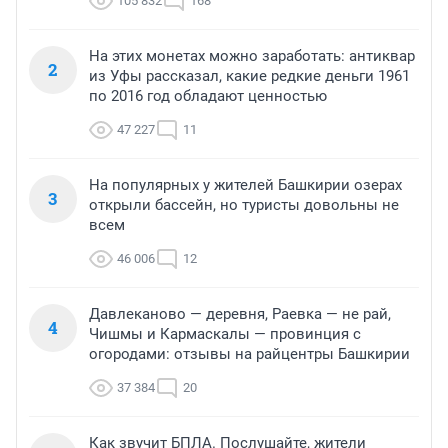
105 832
168
На этих монетах можно заработать: антиквар
2
из Уфы рассказал, какие редкие деньги 1961
по 2016 год обладают ценностью
47 227
11
На популярных у жителей Башкирии озерах
3
открыли бассейн, но туристы довольны не
всем
46 006
12
Давлеканово — деревня, Раевка — не рай,
4
Чишмы и Кармаскалы — провинция с
огородами: отзывы на райцентры Башкирии
37 384
20
Как звучит БПЛА. Послушайте, жители