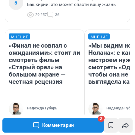
5
Башкирии: это может спасти вашу жизнь
29 257
36
МНЕНИЕ
МНЕНИЕ
«Финал не совпал с
«Мы видим нов
ожиданиями»: стоит ли
Нолана»: с как
смотреть фильм
настроем нужн
«Старый орел» на
смотреть «Оди
большом экране —
чтобы она не
честная рецензия
выглядела как
Надежда Губарь
Надежда Губар
2
Комментарии
РЕКОМЕНДУЕМ