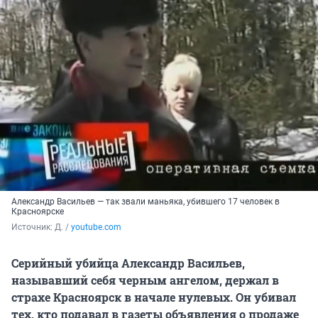
Александр Васильев — так звали маньяка, убившего 17 человек в
Красноярске
Источник: 
Д. / 
youtube.com
Серийный убийца Александр Васильев,
называвший себя черным ангелом, держал в
страхе Красноярск в начале нулевых. Он убивал
тех, кто подавал в газеты объявления о продаже