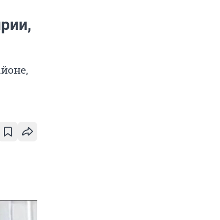
рии,
йоне,