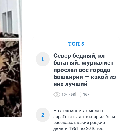
ТОП 5
Север бедный, юг
1
богатый: журналист
проехал все города
Башкирии — какой из
них лучший
104 498
167
На этих монетах можно
2
заработать: антиквар из Уфы
рассказал, какие редкие
деньги 1961 по 2016 год