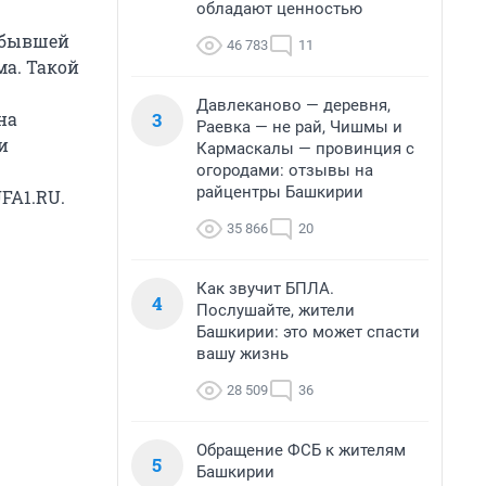
обладают ценностью
 бывшей
46 783
11
ма. Такой
Давлеканово — деревня,
3
на
Раевка — не рай, Чишмы и
и
Кармаскалы — провинция с
огородами: отзывы на
райцентры Башкирии
FA1.RU.
35 866
20
Как звучит БПЛА.
4
Послушайте, жители
Башкирии: это может спасти
вашу жизнь
28 509
36
Обращение ФСБ к жителям
5
Башкирии