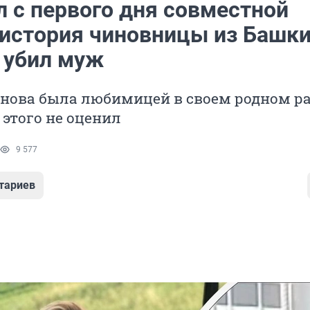
л с первого дня совместной
 история чиновницы из Башки
 убил муж
нова была любимицей в своем родном ра
 этого не оценил
9 577
тариев