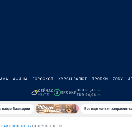
АММА
АФИША
ГОРОСКОП
КУРСЫ ВАЛЮТ
ПРОБКИ
ZODY
И
USD 81,41
СЕЙЧАС
3
ПРОБКИ
+27°C
EUR 94,06
е озеро Башкирии
Все еще нельзя заправлять
 ЗАКОЛОЛ ЖЕНУ
ПОДРОБНОСТИ