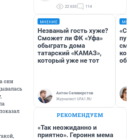
22 633
114
МНЕНИЕ
МНЕНИ
Незваный гость хуже?
«Спут
Сможет ли ФК «Уфа»
пургу»
обыграть дома
смерт
татарский «КАМАЗ»,
котор
который уже не тот
обнар
а они
дывалась
Антон Селиверстов
,
Журналист UFA1.RU
ла
 показал
РЕКОМЕНДУЕМ
«Так неожиданно и
приятно». Героиня мема
акой,