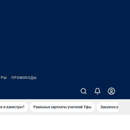
ГРЫ
ПРОМОКОДЫ
ся в канистры?
Реальные зарплаты учителей Уфы
Заказное убийств