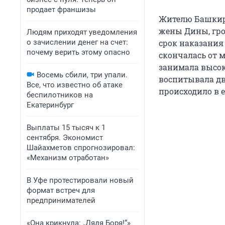
продает франшизы
Жителю Башкир
жены Дины, гро
Людям приходят уведомления
о зачислении денег на счет:
срок наказания 
почему верить этому опасно
скончалась от м
занимала высок
Восемь сбили, три упали.
воспитывала дв
Все, что известно об атаке
происходило в е
беспилотников на
Екатеринбург
Выплаты 15 тысяч к 1
сентября. Экономист
Шайахметов спрогнозировал:
«Механизм отработан»
В Уфе протестировали новый
формат встреч для
предпринимателей
«Она крикнула: „Дядя Боря!“»