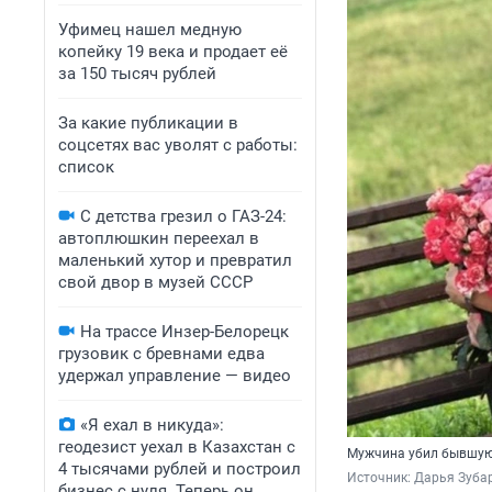
Уфимец нашел медную
копейку 19 века и продает её
за 150 тысяч рублей
За какие публикации в
соцсетях вас уволят с работы:
список
С детства грезил о ГАЗ-24:
автоплюшкин переехал в
маленький хутор и превратил
свой двор в музей СССР
На трассе Инзер-Белорецк
грузовик с бревнами едва
удержал управление — видео
«Я ехал в никуда»:
геодезист уехал в Казахстан с
Мужчина убил бывшую 
4 тысячами рублей и построил
Источник: 
Дарья Зубар
бизнес с нуля. Теперь он