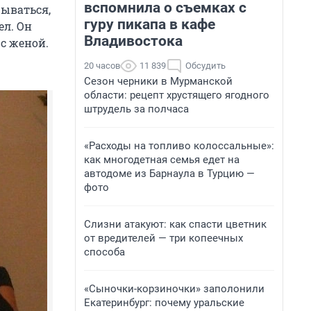
вспомнила о съемках с
рываться,
гуру пикапа в кафе
ел. Он
Владивостока
 с женой.
20 часов
11 839
Обсудить
Сезон черники в Мурманской
области: рецепт хрустящего ягодного
штрудель за полчаса
«Расходы на топливо колоссальные»:
как многодетная семья едет на
автодоме из Барнаула в Турцию —
фото
Слизни атакуют: как спасти цветник
от вредителей — три копеечных
способа
«Сыночки-корзиночки» заполонили
Екатеринбург: почему уральские