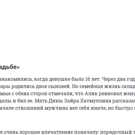
адьбе»
накомились, когда девушке было 16 лет. Через два год
пары родились двое сыновей. Но семейная жизнь скла
мые с обеих сторон отмечали, что Алик ревновал жену
далы и бил ее. Мать Дины Зайра Хатмуллина рассказа
 начале отношений мужчина вел себя иначе, но быстро
л очень хорошее впечатление поначалу: порядочный т