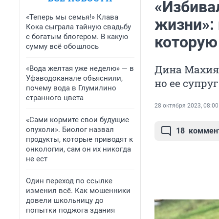
«Избива
«Теперь мы семья!» Клава
жизни»:
Кока сыграла тайную свадьбу
с богатым блогером. В какую
которую
сумму всё обошлось
Дина Махия
«Вода желтая уже неделю» — в
Уфаводоканале объяснили,
но ее супруг
почему вода в Глумилино
странного цвета
28 октября 2023, 08:00
«Сами кормите свои будущие
опухоли». Биолог назвал
18
коммен
продукты, которые приводят к
онкологии, сам он их никогда
не ест
Один переход по ссылке
изменил всё. Как мошенники
довели школьницу до
попытки поджога здания