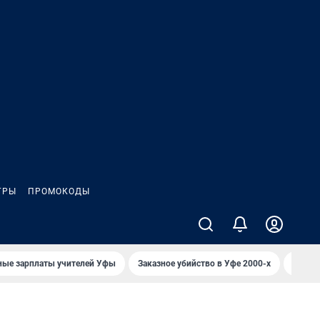
ГРЫ
ПРОМОКОДЫ
ные зарплаты учителей Уфы
Заказное убийство в Уфе 2000-х
Каким