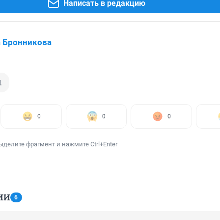
Написать в редакцию
 Бронникова
Д
0
0
0
ыделите фрагмент и нажмите Ctrl+Enter
ИИ
6