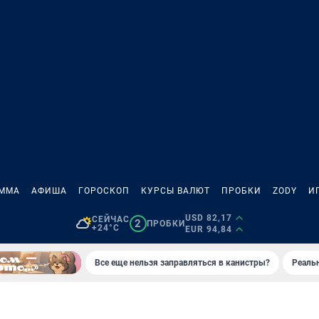
АММА
АФИША
ГОРОСКОП
КУРСЫ ВАЛЮТ
ПРОБКИ
ZODY
И
USD 82,17
СЕЙЧАС
2
ПРОБКИ
+24°C
EUR 94,84
Все еще нельзя заправляться в канистры?
Реаль