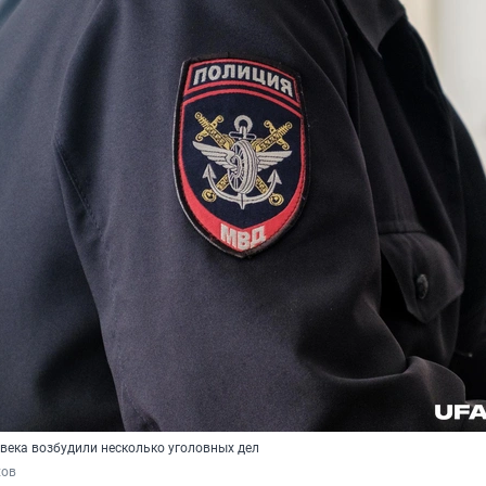
века возбудили несколько уголовных дел
хов