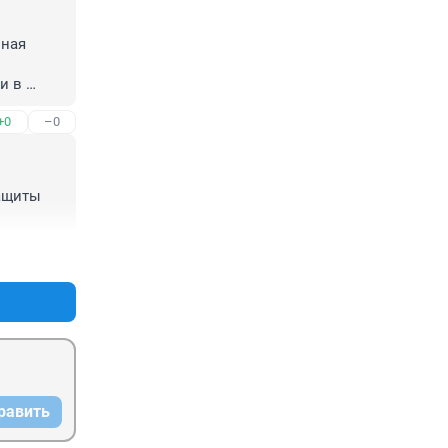
ная 
 в 
+0
–0
ащиты 
+0
–0
равить