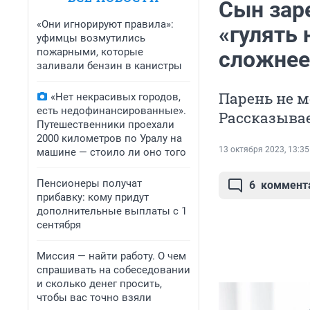
Сын зар
«Они игнорируют правила»:
«гулять
уфимцы возмутились
пожарными, которые
сложнее
заливали бензин в канистры
Парень не м
«Нет некрасивых городов,
есть недофинансированные».
Рассказывае
Путешественники проехали
2000 километров по Уралу на
13 октября 2023, 13:35
машине — стоило ли оно того
Пенсионеры получат
6
коммент
прибавку: кому придут
дополнительные выплаты с 1
сентября
Миссия — найти работу. О чем
спрашивать на собеседовании
и сколько денег просить,
чтобы вас точно взяли