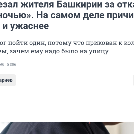
езал жителя Башкирии за отк
 ночью». На самом деле прич
 и ужаснее
ог пойти один, потому что прикован к ко
м, зачем ему надо было на улицу
5 306
ариев