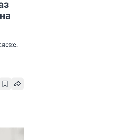
аз
ина
ляске.