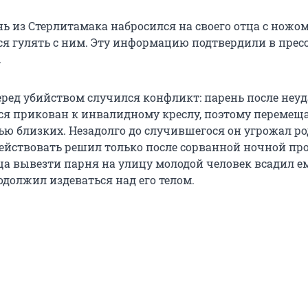
ь из Стерлитамака набросился на своего отца с ножом
лся гулять с ним. Эту информацию подтвердили в прес
.
перед убийством случился конфликт: парень после неу
ся прикован к инвалидному креслу, поэтому перемещ
ью близких. Незадолго до случившегося он угрожал р
действовать решил только после сорванной ночной пр
тца вывезти парня на улицу молодой человек всадил е
одолжил издеваться над его телом.