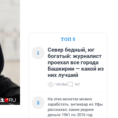
ТОП 5
Север бедный, юг
1
богатый: журналист
проехал все города
Башкирии — какой из
них лучший
105 064
167
На этих монетах можно
2
заработать: антиквар из Уфы
рассказал, какие редкие
деньги 1961 по 2016 год