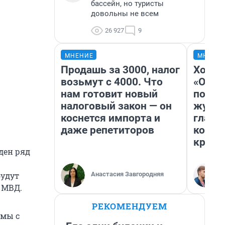
бассейн, но туристы
довольны не всем
26 927
9
МНЕНИЕ
МНЕНИ
Продашь за 3000, налог
Хоть 
возьмут с 4000. Что
«Одис
нам готовит новый
понра
налоговый закон — он
журна
коснется импорта и
главн
даже репетиторов
котор
крити
ден ряд
Анастасия Завгородняя
будут
 МВД.
РЕКОМЕНДУЕМ
емы с