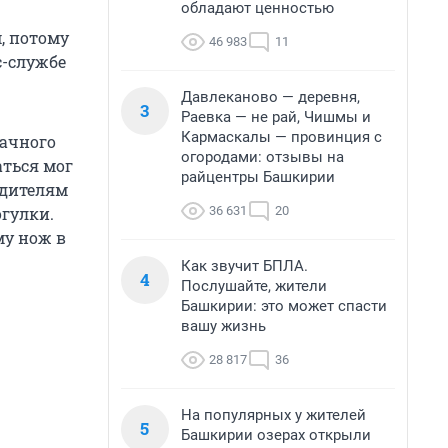
обладают ценностью
, потому
46 983
11
с-службе
Давлеканово — деревня,
3
Раевка — не рай, Чишмы и
Кармаскалы — провинция с
дачного
огородами: отзывы на
аться мог
райцентры Башкирии
одителям
36 631
20
огулки.
му нож в
Как звучит БПЛА.
4
Послушайте, жители
Башкирии: это может спасти
вашу жизнь
28 817
36
На популярных у жителей
5
Башкирии озерах открыли