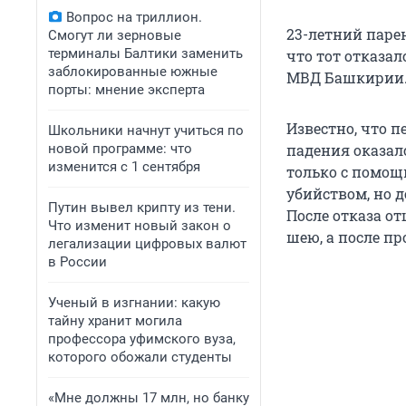
Вопрос на триллион.
23-летний парен
Смогут ли зерновые
терминалы Балтики заменить
что тот отказа
заблокированные южные
МВД Башкирии
порты: мнение эксперта
Известно, что 
Школьники начнут учиться по
новой программе: что
падения оказал
изменится с 1 сентября
только с помощ
убийством, но 
Путин вывел крипту из тени.
После отказа о
Что изменит новый закон о
шею, а после пр
легализации цифровых валют
в России
Ученый в изгнании: какую
тайну хранит могила
профессора уфимского вуза,
которого обожали студенты
«Мне должны 17 млн, но банку