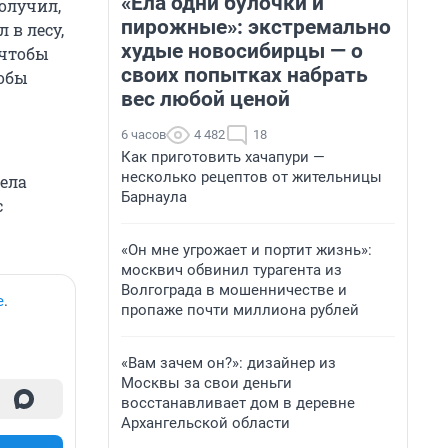
«Ела одни булочки и
олучил,
пирожные»: экстремально
 в лесу,
худые новосибирцы — о
 чтобы
своих попытках набрать
тобы
вес любой ценой
6 часов
4 482
18
Как приготовить хачапури —
несколько рецептов от жительницы
села
Барнаула
с
«Он мне угрожает и портит жизнь»:
москвич обвинил турагента из
Волгограда в мошенничестве и
е
.
пропаже почти миллиона рублей
«Вам зачем он?»: дизайнер из
Москвы за свои деньги
восстанавливает дом в деревне
Архангельской области