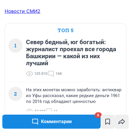
Новости СМИ2
ТОП 5
Север бедный, юг богатый:
1
журналист проехал все города
Башкирии — какой из них
лучший
105 810
168
На этих монетах можно заработать: антиквар
2
из Уфы рассказал, какие редкие деньги 1961
по 2016 год обладают ценностью
47 223
11
8
Комментарии
На популярных у жителей Башкирии озерах