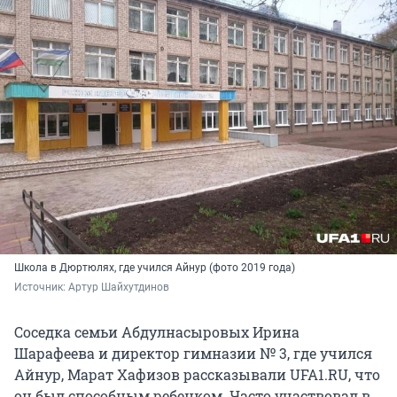
Школа в Дюртюлях, где учился Айнур (фото 2019 года)
Источник: 
Артур Шайхутдинов
Соседка семьи Абдулнасыровых Ирина
Шарафеева и директор гимназии № 3, где учился
Айнур, Марат Хафизов рассказывали UFA1.RU, что
он был способным ребенком. Часто участвовал в