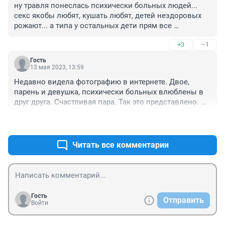
ну травля понеслась психически больных людей... 
секс якобы любят, кушать любят, детей нездоровых 
рожают... а типа у остальных дети прям все 
здоровые, крепенькие... и кушают мало и сексом 
+3
–1
мало занимаются... просто у рабочих мало 
возможности пользоваться медициной вот их дети 
Гость
без лечения и ходят... а если нормально осмотреть 
13 мая 2023, 13:59
ребенка, так у двух из трех психическое отклонение 
Недавно видела фотографию в интернете. Двое, 
какое нибудь... просто рукой махнут и не лечат, и так 
парень и девушка, психически больных влюблены в 
мол проживет... психиатров во все школы внедрить 
друг друга. Счастливая пара. Так это представлено. 
надо, пусть в зародыше болезнь выявляют...
Нарожают они таких же. Знакомая у меня была. 
+0
–1
Нездоровая. Дочь родила нездоровую. Та родила 
нездоровую. Кушают хорошо. Секс любят.
Читать все комментарии
Гость
Отправить
Войти