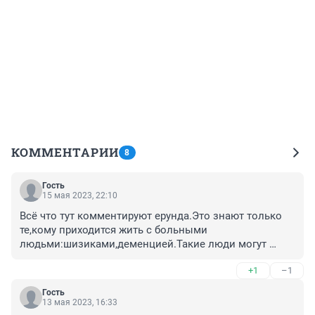
КОММЕНТАРИИ
8
Гость
15 мая 2023, 22:10
Всё что тут комментируют ерунда.Это знают только 
те,кому приходится жить с больными 
людьми:шизиками,деменцией.Такие люди могут 
любого довести до белого каления.Самой 
+1
–1
приходилось чуть в драку не бросаться.А мужчинам 
ещё тяжелей это вынести.В гневе он схватился за 
Гость
нож и прирезал.Вот и всё.Тем более у самого были 
13 мая 2023, 16:33
отклонения.