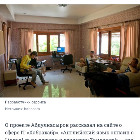
Разработчики сервиса
Источник: 
habr.com
О проекте Абдулнасыров рассказал на сайте о
сфере IT «Хабрахабр». «Английский язык онлайн с
LinguaLeo.ru: рожден в джунглях Таиланда!» — так