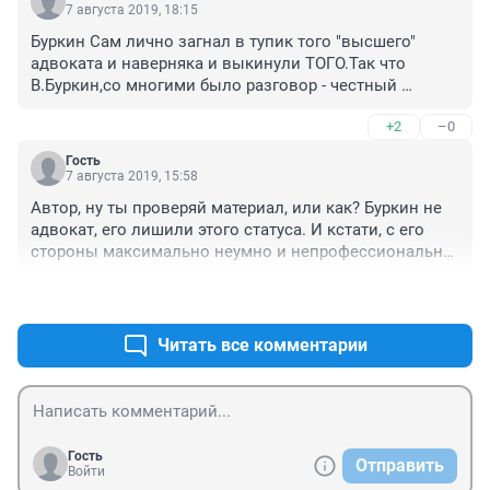
7 августа 2019, 18:15
Буркин Сам лично загнал в тупик того "высшего" 
адвоката и наверняка и выкинули ТОГО.Так что 
В.Буркин,со многими было разговор - честный 
адвокат.А вот те,усатый и еще другие были не 
+2
–0
честными и недобросовестными адвокатами. Сами 
все знаете в Наши Стране и РБ очень тяжело 
Гость
доказать ПРАВДУ.
7 августа 2019, 15:58
Автор, ну ты проверяй материал, или как? Буркин не 
адвокат, его лишили этого статуса. И кстати, с его 
стороны максимально неумно и непрофессионально 
утверждать, что точно человека реабилитируют, он 
+0
–2
видимо не в курсе как работает право в России.
Читать все комментарии
Гость
Отправить
Войти