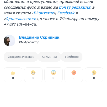
обвинения в преступлении, присылайте свои
сообщения, фото и видео на
почту редакции
, в
наши группы «
ВКонтакте
»,
Facebook
и
«
Одноклассники
», а также в WhatsApp по номеру
+7 987 101–84–78.
Владимир Скрипник
СММ-редактор
Фатхулла Исхаков
Криминал
Убийство
0
0
0
0
0