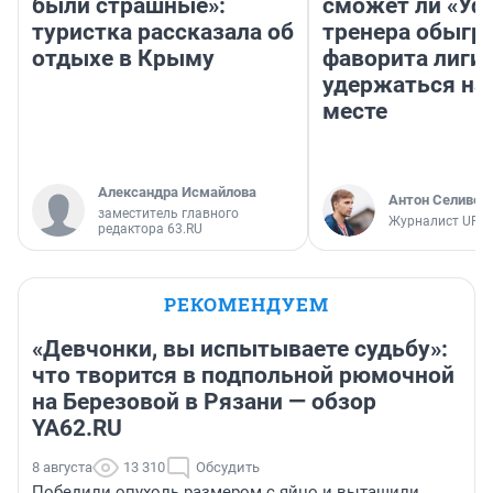
были страшные»:
сможет ли «Уфа
туристка рассказала об
тренера обыгр
отдыхе в Крыму
фаворита лиги 
удержаться на
месте
Александра Исмайлова
Антон Селивер
заместитель главного
Журналист UFA1
редактора 63.RU
РЕКОМЕНДУЕМ
«Девчонки, вы испытываете судьбу»:
что творится в подпольной рюмочной
на Березовой в Рязани — обзор
YA62.RU
8 августа
13 310
Обсудить
Победили опухоль размером с яйцо и вытащили